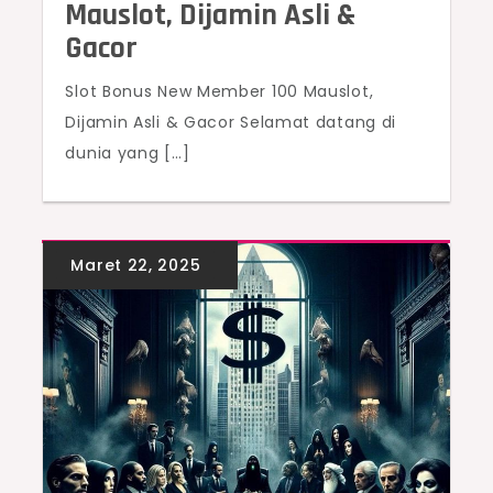
Mauslot, Dijamin Asli &
Gacor
Slot Bonus New Member 100 Mauslot,
Dijamin Asli & Gacor Selamat datang di
dunia yang […]