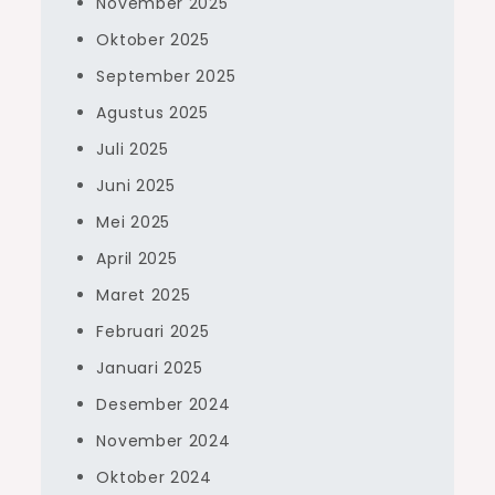
November 2025
Oktober 2025
September 2025
Agustus 2025
Juli 2025
Juni 2025
Mei 2025
April 2025
Maret 2025
Februari 2025
Januari 2025
Desember 2024
November 2024
Oktober 2024