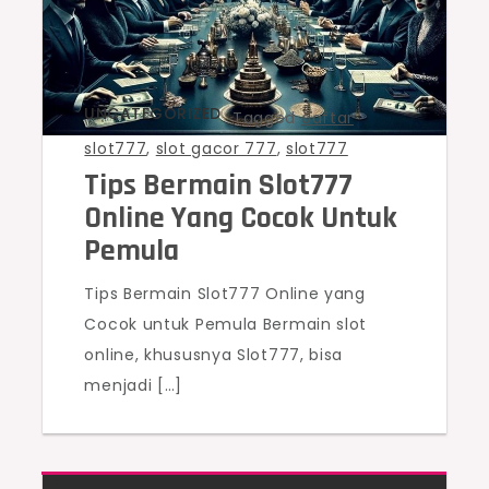
UNCATEGORIZED
Tagged
daftar
slot777
,
slot gacor 777
,
slot777
Tips Bermain Slot777
Online Yang Cocok Untuk
Pemula
Tips Bermain Slot777 Online yang
Cocok untuk Pemula Bermain slot
online, khususnya Slot777, bisa
menjadi […]