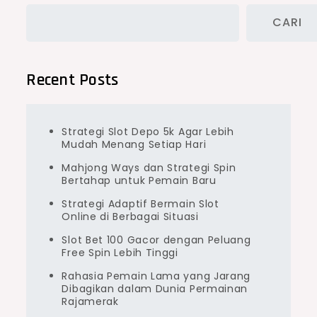
CARI
Recent Posts
Strategi Slot Depo 5k Agar Lebih
Mudah Menang Setiap Hari
Mahjong Ways dan Strategi Spin
Bertahap untuk Pemain Baru
Strategi Adaptif Bermain Slot
Online di Berbagai Situasi
Slot Bet 100 Gacor dengan Peluang
Free Spin Lebih Tinggi
Rahasia Pemain Lama yang Jarang
Dibagikan dalam Dunia Permainan
Rajamerak