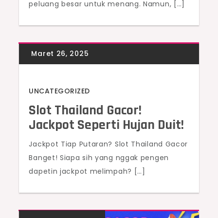
peluang besar untuk menang. Namun, […]
UNCATEGORIZED
Slot Thailand Gacor!
Jackpot Seperti Hujan Duit!
Jackpot Tiap Putaran? Slot Thailand Gacor
Banget! Siapa sih yang nggak pengen
dapetin jackpot melimpah? […]