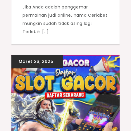
Jika Anda adalah penggemar
permainan judi online, nama Ceriabet
mungkin sudah tidak asing lagi.
Terlebih […]