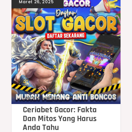
UNCATEGORIZED
Ceriabet Gacor: Fakta
Dan Mitos Yang Harus
Anda Tahu