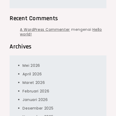
Recent Comments
A WordPress Commenter
mengenai
Hello
world!
Archives
Mei 2026
April 2026
Maret 2026
Februari 2026
Januari 2026
Desember 2025