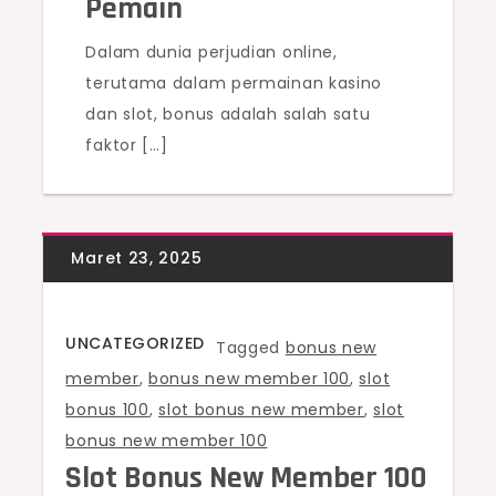
Pemain
Dalam dunia perjudian online,
terutama dalam permainan kasino
dan slot, bonus adalah salah satu
faktor […]
UNCATEGORIZED
Tagged
bonus new
member
,
bonus new member 100
,
slot
bonus 100
,
slot bonus new member
,
slot
bonus new member 100
Slot Bonus New Member 100