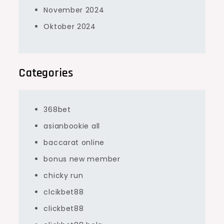
November 2024
Oktober 2024
Categories
368bet
asianbookie all
baccarat online
bonus new member
chicky run
clcikbet88
clickbet88