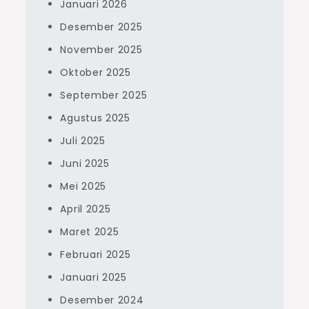
Januari 2026
Desember 2025
November 2025
Oktober 2025
September 2025
Agustus 2025
Juli 2025
Juni 2025
Mei 2025
April 2025
Maret 2025
Februari 2025
Januari 2025
Desember 2024