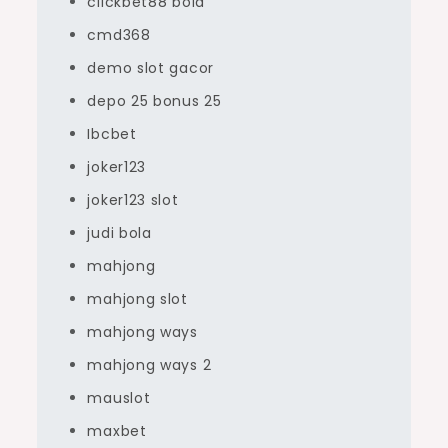
clickbet88 bola
cmd368
demo slot gacor
depo 25 bonus 25
Ibcbet
joker123
joker123 slot
judi bola
mahjong
mahjong slot
mahjong ways
mahjong ways 2
mauslot
maxbet