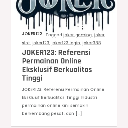
JOKER123
Tagged
joker gaming
,
joker
slot
,
joker123
,
joker123 login
,
joker388
JOKER123: Referensi
Permainan Online
Eksklusif Berkualitas
Tinggi
JOKER123: Referensi Permainan Online
Eksklusif Berkualitas Tinggi Industri
permainan online kini semakin
berkembang pesat, dan […]