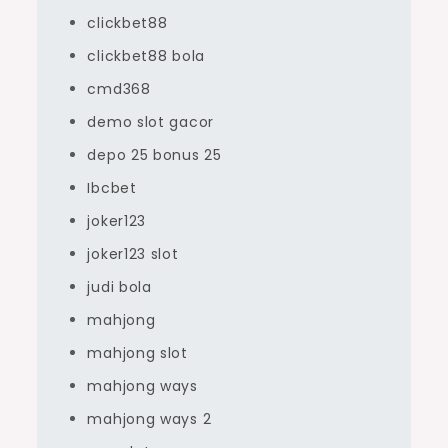
clickbet88
clickbet88 bola
cmd368
demo slot gacor
depo 25 bonus 25
Ibcbet
joker123
joker123 slot
judi bola
mahjong
mahjong slot
mahjong ways
mahjong ways 2