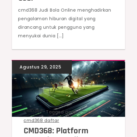
cmd368 Judi Bola Online menghadirkan
pengalaman hiburan digital yang
dirancang untuk pengguna yang
menyukai dunia […]
CMD368
Tagged
agen cmd368
,
cmd368 daftar
CMD368: Platform