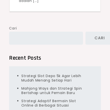
adalah […]
Cari
CARI
Recent Posts
Strategi Slot Depo 5k Agar Lebih
Mudah Menang Setiap Hari
Mahjong Ways dan Strategi Spin
Bertahap untuk Pemain Baru
Strategi Adaptif Bermain Slot
Online di Berbagai Situasi