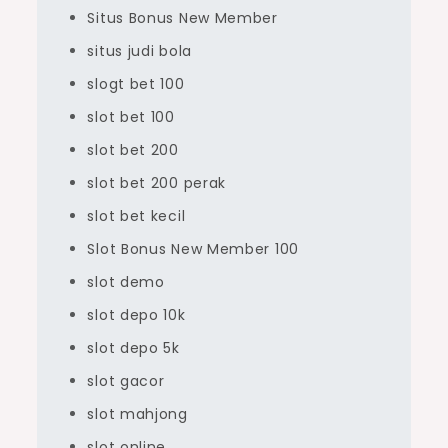
Situs Bonus New Member
situs judi bola
slogt bet 100
slot bet 100
slot bet 200
slot bet 200 perak
slot bet kecil
Slot Bonus New Member 100
slot demo
slot depo 10k
slot depo 5k
slot gacor
slot mahjong
slot online