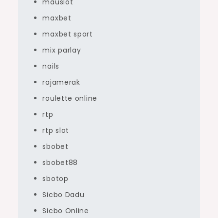
mauslot
maxbet
maxbet sport
mix parlay
nails
rajamerak
roulette online
rtp
rtp slot
sbobet
sbobet88
sbotop
Sicbo Dadu
Sicbo Online