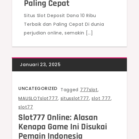
Paling Cepat
Situs Slot Deposit Dana 10 Ribu
Terbaik dan Paling Cepat Di dunia
perjudian online, semakin […]
UNCATEGORIZED
Tagged
777slot
,
MAUSLOTslot777
,
situsslot777
,
slot 777
,
slot77
Slot777 Online: Alasan
Kenapa Game Ini Disukai
Pemain Indonesia