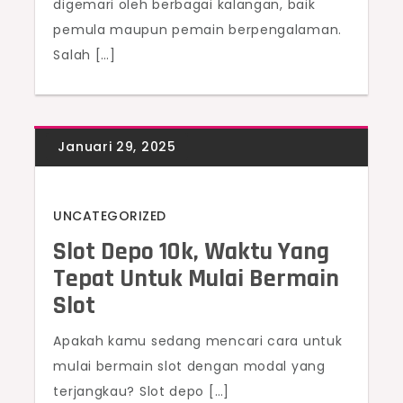
digemari oleh berbagai kalangan, baik
pemula maupun pemain berpengalaman.
Salah […]
UNCATEGORIZED
Slot Depo 10k, Waktu Yang
Tepat Untuk Mulai Bermain
Slot
Apakah kamu sedang mencari cara untuk
mulai bermain slot dengan modal yang
terjangkau? Slot depo […]