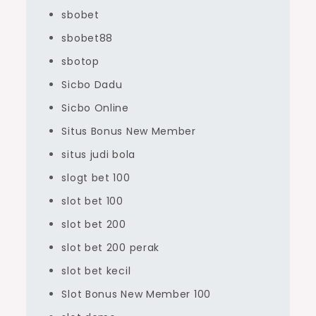
sbobet
sbobet88
sbotop
Sicbo Dadu
Sicbo Online
Situs Bonus New Member
situs judi bola
slogt bet 100
slot bet 100
slot bet 200
slot bet 200 perak
slot bet kecil
Slot Bonus New Member 100