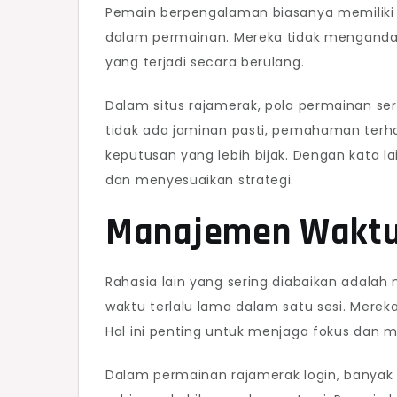
Pemain berpengalaman biasanya memiliki
dalam permainan. Mereka tidak mengandal
yang terjadi secara berulang.
Dalam situs rajamerak, pola permainan ser
tidak ada jaminan pasti, pemahaman ter
keputusan yang lebih bijak. Dengan kata l
dan menyesuaikan strategi.
Manajemen Waktu
Rahasia lain yang sering diabaikan adal
waktu terlalu lama dalam satu sesi. Merek
Hal ini penting untuk menjaga fokus dan 
Dalam permainan rajamerak login, banyak 