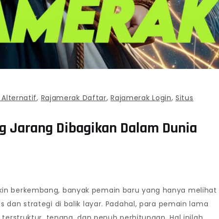
Alternatif
,
Rajamerak Daftar
,
Rajamerak Login
,
Situs
g Jarang Dibagikan Dalam Dunia
kin berkembang, banyak pemain baru yang hanya melihat
 dan strategi di balik layar. Padahal, para pemain lama
terstruktur, tenang, dan penuh perhitungan. Hal inilah