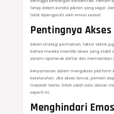
sehingga kehilangan konsentrasi. Pemain
tetap dalam kondisi pikiran yang segar. D
tidak dipengaruhi oleh emosi sesaat.
Pentingnya Akses
Selain strategi permainan, faktor teknis 
bahwa mereka memiliki akses yang stabil
sistem rajamerak daftar dan memastikan
Kenyamanan dalam mengakses platform s
keseluruhan. Jika akses lancar, pemain da
masalah teknis. Inilah salah satu alasan
seperti ini.
Menghindari Emos