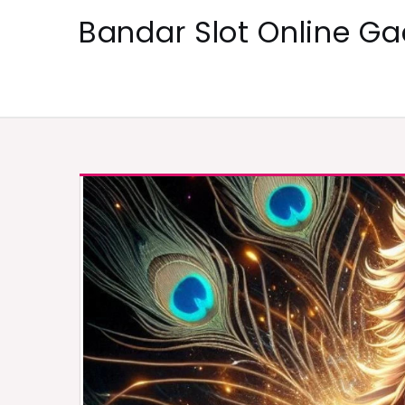
Skip
Bandar Slot Online Gac
to
content