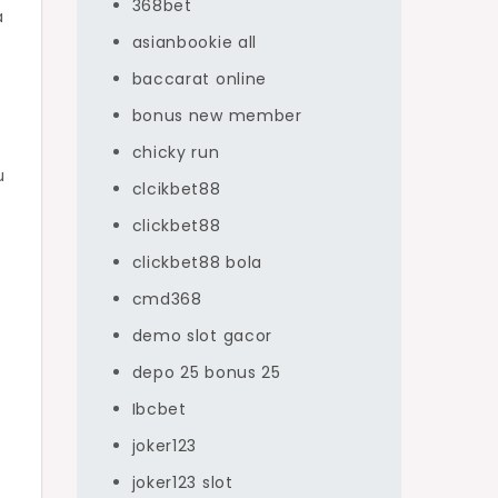
368bet
a
asianbookie all
baccarat online
bonus new member
chicky run
u
clcikbet88
clickbet88
clickbet88 bola
cmd368
demo slot gacor
depo 25 bonus 25
Ibcbet
joker123
joker123 slot