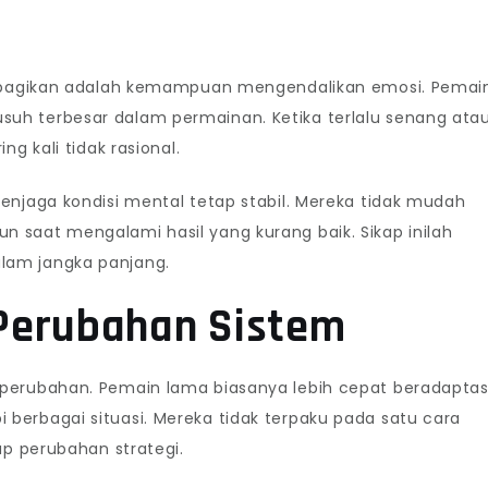
 dibagikan adalah kemampuan mengendalikan emosi. Pemai
uh terbesar dalam permainan. Ketika terlalu senang ata
ng kali tidak rasional.
enjaga kondisi mental tetap stabil. Mereka tidak mudah
 saat mengalami hasil yang kurang baik. Sikap inilah
lam jangka panjang.
Perubahan Sistem
 perubahan. Pemain lama biasanya lebih cepat beradaptas
berbagai situasi. Mereka tidak terpaku pada satu cara
ap perubahan strategi.