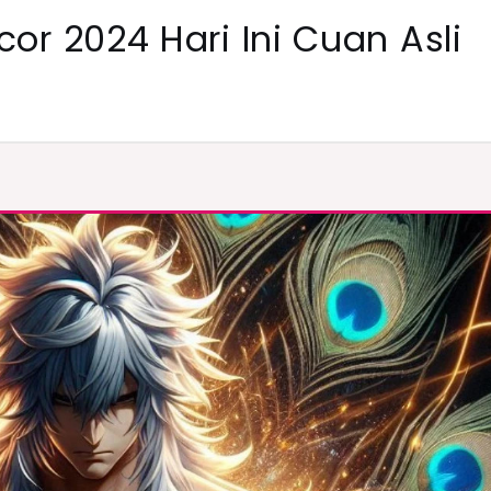
or 2024 Hari Ini Cuan Asli