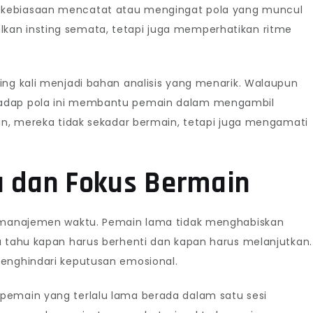
 kebiasaan mencatat atau mengingat pola yang muncul
kan insting semata, tetapi juga memperhatikan ritme
ing kali menjadi bahan analisis yang menarik. Walaupun
hadap pola ini membantu pemain dalam mengambil
ain, mereka tidak sekadar bermain, tetapi juga mengamati
 dan Fokus Bermain
ah manajemen waktu. Pemain lama tidak menghabiskan
a tahu kapan harus berhenti dan kapan harus melanjutkan.
menghindari keputusan emosional.
pemain yang terlalu lama berada dalam satu sesi