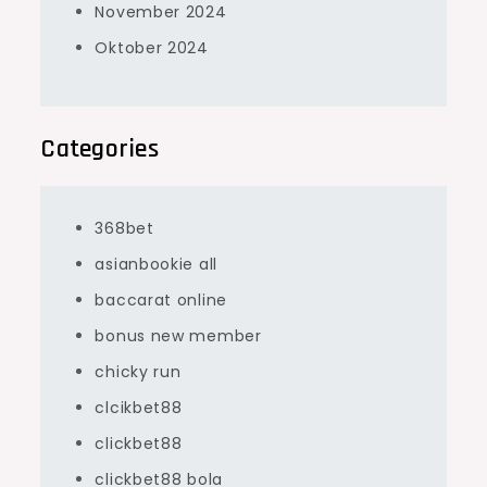
November 2024
Oktober 2024
Categories
368bet
asianbookie all
baccarat online
bonus new member
chicky run
clcikbet88
clickbet88
clickbet88 bola