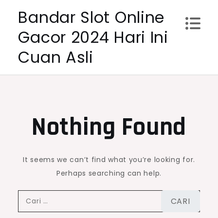
Skip
Bandar Slot Online
to
Gacor 2024 Hari Ini
content
Cuan Asli
Nothing Found
It seems we can’t find what you’re looking for.
Perhaps searching can help.
Cari
untuk: