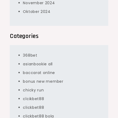
November 2024
Oktober 2024
Categories
368bet
asianbookie all
baccarat online
bonus new member
chicky run
clcikbet88
clickbet88
clickbet88 bola