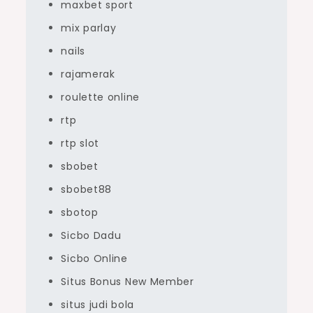
maxbet sport
mix parlay
nails
rajamerak
roulette online
rtp
rtp slot
sbobet
sbobet88
sbotop
Sicbo Dadu
Sicbo Online
Situs Bonus New Member
situs judi bola