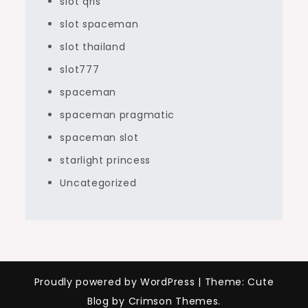
slot qris
slot spaceman
slot thailand
slot777
spaceman
spaceman pragmatic
spaceman slot
starlight princess
Uncategorized
Proudly powered by WordPress
|
Theme: Cute
Blog by Crimson Themes.