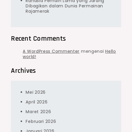
Rahasia Pemain Lama yang Jarang
Dibagikan dalam Dunia Permainan
Rajamerak
Recent Comments
A WordPress Commenter
mengenai
Hello
world!
Archives
Mei 2026
April 2026
Maret 2026
Februari 2026
Januari 2026