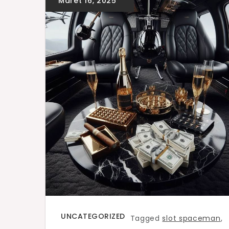
UNCATEGORIZED
Tagged
slot spaceman
,