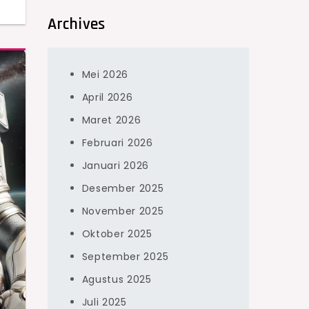
Archives
Mei 2026
April 2026
Maret 2026
Februari 2026
Januari 2026
Desember 2025
November 2025
Oktober 2025
September 2025
Agustus 2025
Juli 2025