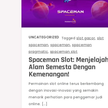
UNCATEGORIZED
Tagged
slot gacor
,
slot
spaceman
,
spaceman
,
spaceman
pragmatic
,
spaceman slot
Spaceman Slot: Menjelajah
Alam Semesta Dengan
Kemenangan!
Permainan slot online terus berkembang
dengan inovasi-inovasi yang semakin
menarik perhatian para penggemar judi
online. […]