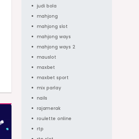
judi bola
mahjong
mahjong slot
mahjong ways
mahjong ways 2
mauslot
maxbet
maxbet sport
mix parlay
nails
rajamerak
roulette online
rtp