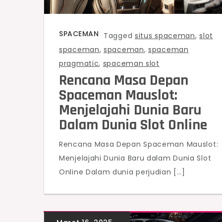
SPACEMAN
Tagged
situs spaceman
,
slot
spaceman
,
spaceman
,
spaceman
pragmatic
,
spaceman slot
Rencana Masa Depan
Spaceman Mauslot:
Menjelajahi Dunia Baru
Dalam Dunia Slot Online
Rencana Masa Depan Spaceman Mauslot:
Menjelajahi Dunia Baru dalam Dunia Slot
Online Dalam dunia perjudian […]