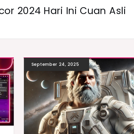
or 2024 Hari Ini Cuan Asli