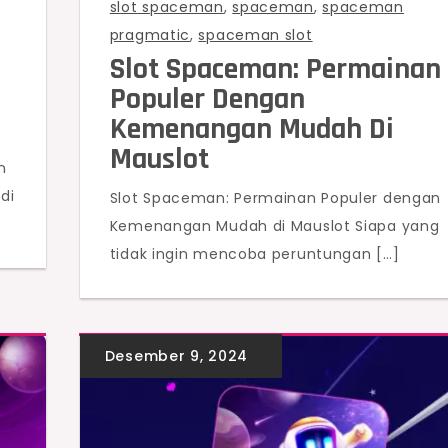
slot spaceman
,
spaceman
,
spaceman
pragmatic
,
spaceman slot
Slot Spaceman: Permainan
Populer Dengan
Kemenangan Mudah Di
Mauslot
n
di
Slot Spaceman: Permainan Populer dengan
Kemenangan Mudah di Mauslot Siapa yang
tidak ingin mencoba peruntungan […]