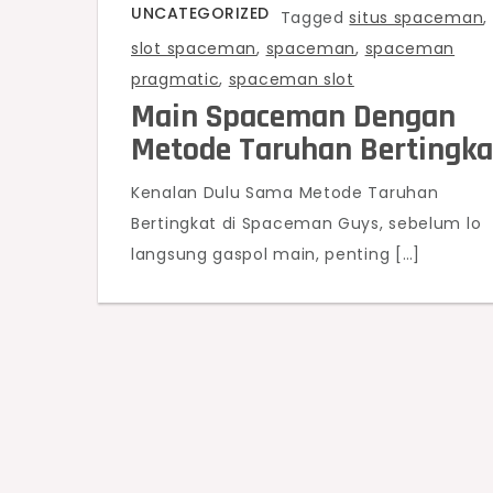
UNCATEGORIZED
Tagged
situs spaceman
,
slot spaceman
,
spaceman
,
spaceman
pragmatic
,
spaceman slot
Main Spaceman Dengan
Metode Taruhan Bertingka
Kenalan Dulu Sama Metode Taruhan
Bertingkat di Spaceman Guys, sebelum lo
langsung gaspol main, penting […]