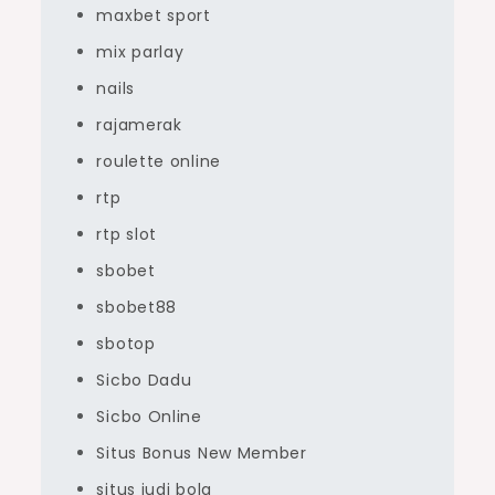
maxbet sport
mix parlay
nails
rajamerak
roulette online
rtp
rtp slot
sbobet
sbobet88
sbotop
Sicbo Dadu
Sicbo Online
Situs Bonus New Member
situs judi bola