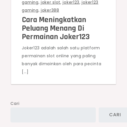
gaming
,
joker slot
,
joker123
,
joker123
gaming
,
joker388
Cara Meningkatkan
Peluang Menang Di
Permainan Joker123
Joker123 adalah salah satu platform
permainan slot online yang paling
banyak dimainkan oleh para pecinta
[…]
Cari
CARI