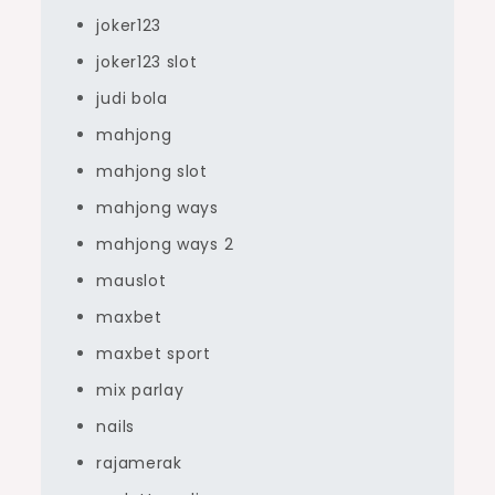
joker123
joker123 slot
judi bola
mahjong
mahjong slot
mahjong ways
mahjong ways 2
mauslot
maxbet
maxbet sport
mix parlay
nails
rajamerak