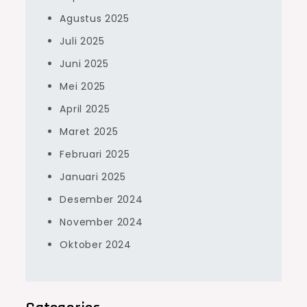
Agustus 2025
Juli 2025
Juni 2025
Mei 2025
April 2025
Maret 2025
Februari 2025
Januari 2025
Desember 2024
November 2024
Oktober 2024