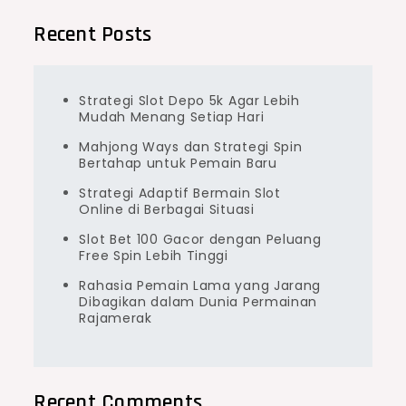
Recent Posts
Strategi Slot Depo 5k Agar Lebih
Mudah Menang Setiap Hari
Mahjong Ways dan Strategi Spin
Bertahap untuk Pemain Baru
Strategi Adaptif Bermain Slot
Online di Berbagai Situasi
Slot Bet 100 Gacor dengan Peluang
Free Spin Lebih Tinggi
Rahasia Pemain Lama yang Jarang
Dibagikan dalam Dunia Permainan
Rajamerak
Recent Comments