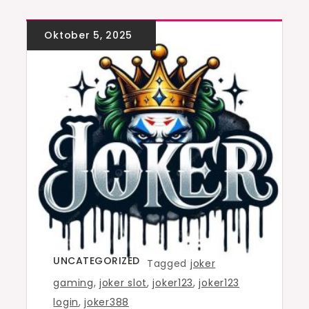
UNCATEGORIZED
Tagged
joker
gaming
,
joker slot
,
joker123
,
joker123
login
,
joker388