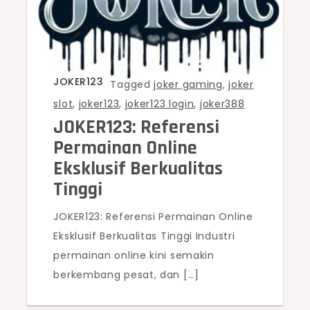
JOKER123
Tagged
joker gaming
,
joker
slot
,
joker123
,
joker123 login
,
joker388
JOKER123: Referensi
Permainan Online
Eksklusif Berkualitas
Tinggi
JOKER123: Referensi Permainan Online
Eksklusif Berkualitas Tinggi Industri
permainan online kini semakin
berkembang pesat, dan […]