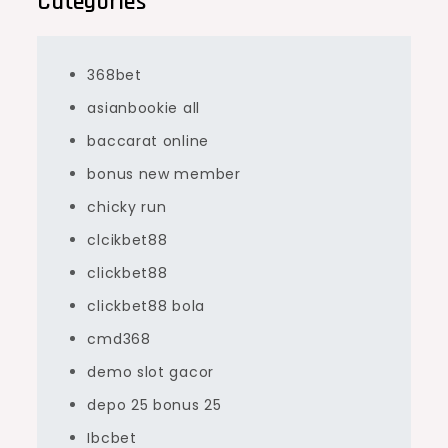
Categories
368bet
asianbookie all
baccarat online
bonus new member
chicky run
clcikbet88
clickbet88
clickbet88 bola
cmd368
demo slot gacor
depo 25 bonus 25
Ibcbet