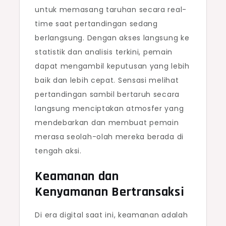
untuk memasang taruhan secara real-
time saat pertandingan sedang
berlangsung. Dengan akses langsung ke
statistik dan analisis terkini, pemain
dapat mengambil keputusan yang lebih
baik dan lebih cepat. Sensasi melihat
pertandingan sambil bertaruh secara
langsung menciptakan atmosfer yang
mendebarkan dan membuat pemain
merasa seolah-olah mereka berada di
tengah aksi.
Keamanan dan
Kenyamanan Bertransaksi
Di era digital saat ini, keamanan adalah