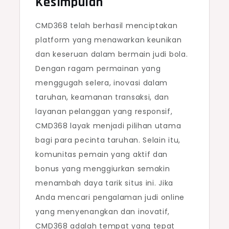
Kesimpulan
CMD368 telah berhasil menciptakan
platform yang menawarkan keunikan
dan keseruan dalam bermain judi bola.
Dengan ragam permainan yang
menggugah selera, inovasi dalam
taruhan, keamanan transaksi, dan
layanan pelanggan yang responsif,
CMD368 layak menjadi pilihan utama
bagi para pecinta taruhan. Selain itu,
komunitas pemain yang aktif dan
bonus yang menggiurkan semakin
menambah daya tarik situs ini. Jika
Anda mencari pengalaman judi online
yang menyenangkan dan inovatif,
CMD368 adalah tempat yang tepat