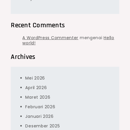
Recent Comments
A WordPress Commenter
mengenai
Hello
world!
Archives
Mei 2026
April 2026
Maret 2026
Februari 2026
Januari 2026
Desember 2025