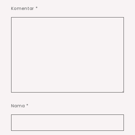
Komentar
*
Nama
*