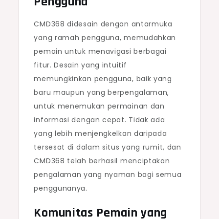
Pengguna
CMD368 didesain dengan antarmuka
yang ramah pengguna, memudahkan
pemain untuk menavigasi berbagai
fitur. Desain yang intuitif
memungkinkan pengguna, baik yang
baru maupun yang berpengalaman,
untuk menemukan permainan dan
informasi dengan cepat. Tidak ada
yang lebih menjengkelkan daripada
tersesat di dalam situs yang rumit, dan
CMD368 telah berhasil menciptakan
pengalaman yang nyaman bagi semua
penggunanya.
Komunitas Pemain yang