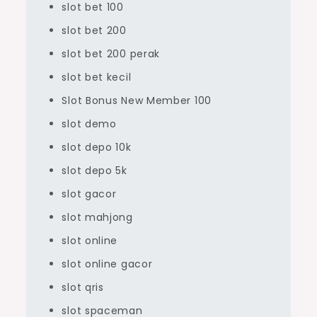
slot bet 100
slot bet 200
slot bet 200 perak
slot bet kecil
Slot Bonus New Member 100
slot demo
slot depo 10k
slot depo 5k
slot gacor
slot mahjong
slot online
slot online gacor
slot qris
slot spaceman