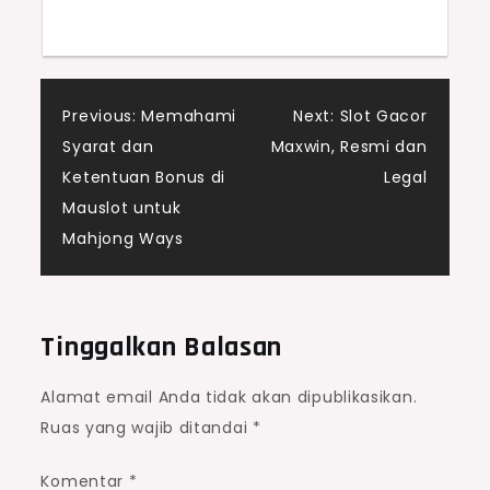
Navigasi
Previous:
Memahami
Next:
Slot Gacor
Syarat dan
Maxwin, Resmi dan
pos
Ketentuan Bonus di
Legal
Mauslot untuk
Mahjong Ways
Tinggalkan Balasan
Alamat email Anda tidak akan dipublikasikan.
Ruas yang wajib ditandai
*
Komentar
*