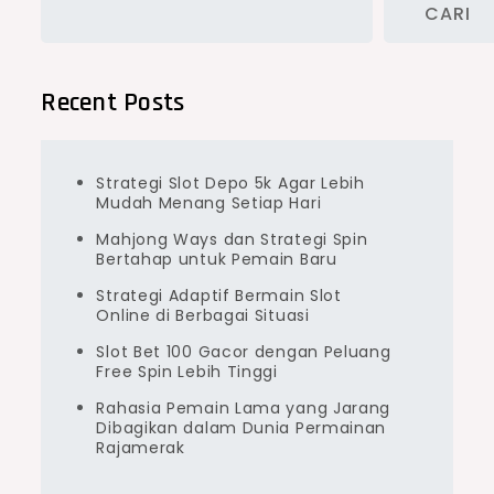
CARI
Recent Posts
Strategi Slot Depo 5k Agar Lebih
Mudah Menang Setiap Hari
Mahjong Ways dan Strategi Spin
Bertahap untuk Pemain Baru
Strategi Adaptif Bermain Slot
Online di Berbagai Situasi
Slot Bet 100 Gacor dengan Peluang
Free Spin Lebih Tinggi
Rahasia Pemain Lama yang Jarang
Dibagikan dalam Dunia Permainan
Rajamerak