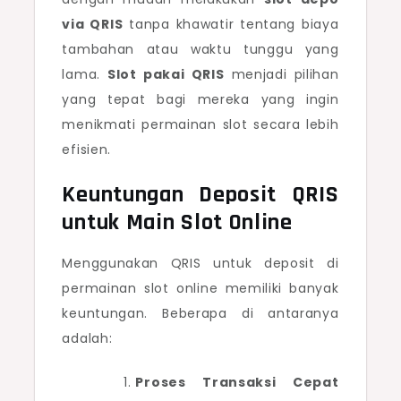
via QRIS
tanpa khawatir tentang biaya
tambahan atau waktu tunggu yang
lama.
Slot pakai QRIS
menjadi pilihan
yang tepat bagi mereka yang ingin
menikmati permainan slot secara lebih
efisien.
Keuntungan Deposit QRIS
untuk Main Slot Online
Menggunakan QRIS untuk deposit di
permainan slot online memiliki banyak
keuntungan. Beberapa di antaranya
adalah:
Proses Transaksi Cepat