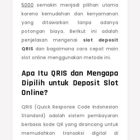
5000
semakin menjadi pilihan utama
karena kemudahan dan kenyamanan
yang ditawarkan tanpa adanya
potongan biaya. Berikut ini adalah
penjelasan mengenai
slot deposit
QRIS
dan bagaimana cara cepat main
slot online menggunakan metode ini.
Apa Itu QRIS dan Mengapa
Dipilih untuk Deposit Slot
Online?
QRIS (Quick Response Code Indonesian
Standard) adalah sistem pembayaran
berbasis kode QR yang dirancang untuk
memudahkan transaksi digital di