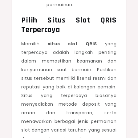
permainan.
Pilih Situs Slot QRIS
Terpercaya
Memilih
situs slot QRIS
yang
terpercaya adalah langkah penting
dalam memastikan keamanan dan
kenyamanan saat bermain. Pastikan
situs tersebut memiliki lisensi resmi dan
reputasi yang baik di kalangan pemain.
Situs yang terpercaya biasanya
menyediakan metode deposit yang
aman dan transparan, serta
menawarkan berbagai jenis permainan
slot dengan variasi taruhan yang sesuai