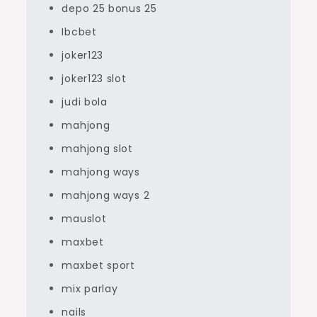
depo 25 bonus 25
Ibcbet
joker123
joker123 slot
judi bola
mahjong
mahjong slot
mahjong ways
mahjong ways 2
mauslot
maxbet
maxbet sport
mix parlay
nails