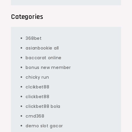
Categories
368bet
asianbookie all
baccarat online
bonus new member
chicky run
clcikbet88
clickbet88
clickbet88 bola
cmd368
demo slot gacor