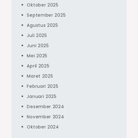
Oktober 2025
September 2025
Agustus 2025
Juli 2025
Juni 2025
Mei 2025
April 2025
Maret 2025
Februari 2025
Januari 2025
Desember 2024
November 2024
Oktober 2024