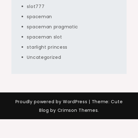
slot777
spaceman
spaceman pragmatic
spaceman slot
starlight princess
Uncategorized
Proudly powered by WordPress
|
Theme: Cute
Blog by Crimson Themes.