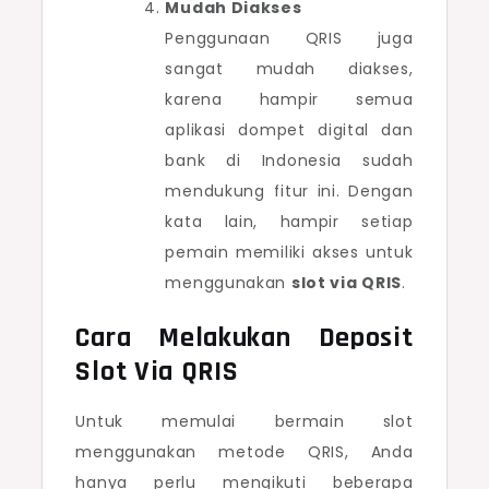
Mudah Diakses
Penggunaan QRIS juga
sangat mudah diakses,
karena hampir semua
aplikasi dompet digital dan
bank di Indonesia sudah
mendukung fitur ini. Dengan
kata lain, hampir setiap
pemain memiliki akses untuk
menggunakan
slot via QRIS
.
Cara Melakukan Deposit
Slot Via QRIS
Untuk memulai bermain slot
menggunakan metode QRIS, Anda
hanya perlu mengikuti beberapa