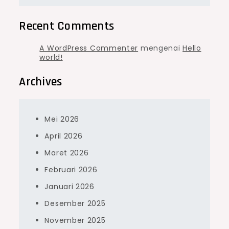
Recent Comments
A WordPress Commenter
mengenai
Hello
world!
Archives
Mei 2026
April 2026
Maret 2026
Februari 2026
Januari 2026
Desember 2025
November 2025