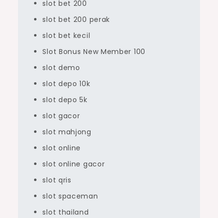
slot bet 200
slot bet 200 perak
slot bet kecil
Slot Bonus New Member 100
slot demo
slot depo 10k
slot depo 5k
slot gacor
slot mahjong
slot online
slot online gacor
slot qris
slot spaceman
slot thailand