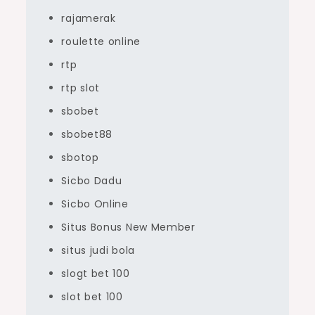
rajamerak
roulette online
rtp
rtp slot
sbobet
sbobet88
sbotop
Sicbo Dadu
Sicbo Online
Situs Bonus New Member
situs judi bola
slogt bet 100
slot bet 100