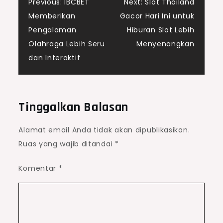
Navigasi
Previous:
IBCBET
Next:
Slot Thailand
Memberikan
Gacor Hari Ini untuk
pos
Pengalaman
Hiburan Slot Lebih
Olahraga Lebih Seru
Menyenangkan
dan Interaktif
Tinggalkan Balasan
Alamat email Anda tidak akan dipublikasikan.
Ruas yang wajib ditandai
*
Komentar
*