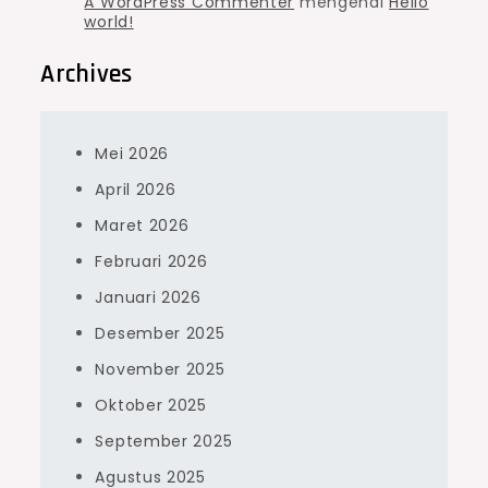
A WordPress Commenter
mengenai
Hello
world!
Archives
Mei 2026
April 2026
Maret 2026
Februari 2026
Januari 2026
Desember 2025
November 2025
Oktober 2025
September 2025
Agustus 2025