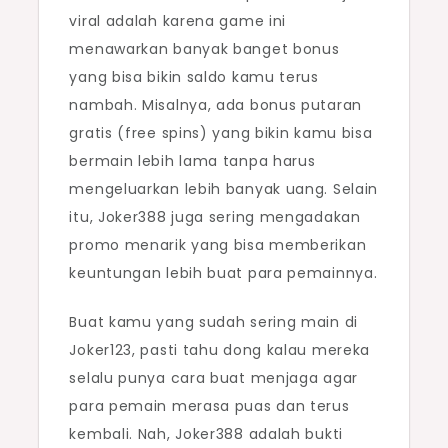
viral adalah karena game ini
menawarkan banyak banget bonus
yang bisa bikin saldo kamu terus
nambah. Misalnya, ada bonus putaran
gratis (free spins) yang bikin kamu bisa
bermain lebih lama tanpa harus
mengeluarkan lebih banyak uang. Selain
itu, Joker388 juga sering mengadakan
promo menarik yang bisa memberikan
keuntungan lebih buat para pemainnya.
Buat kamu yang sudah sering main di
Joker123, pasti tahu dong kalau mereka
selalu punya cara buat menjaga agar
para pemain merasa puas dan terus
kembali. Nah, Joker388 adalah bukti