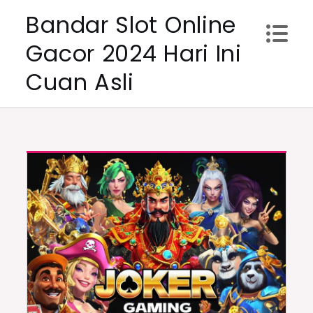
Skip
Bandar Slot Online
to
Gacor 2024 Hari Ini
content
Cuan Asli