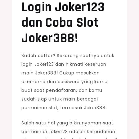
Login Joker123
dan Coba Slot
Joker388!
Sudah daftar? Sekarang saatnya untuk
login Joker123 dan nikmati keseruan
main Joker388! Cukup masukkan
username dan password yang kamu
buat saat pendaftaran, dan kamu
sudah siap untuk main berbagai
permainan slot, termasuk Joker388.
Salah satu hal yang bikin nyaman saat
bermain di Joker123 adalah kemudahan