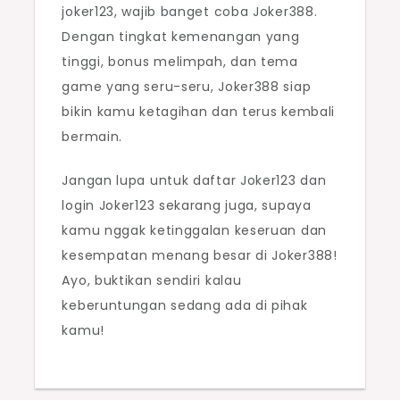
joker123, wajib banget coba Joker388.
Dengan tingkat kemenangan yang
tinggi, bonus melimpah, dan tema
game yang seru-seru, Joker388 siap
bikin kamu ketagihan dan terus kembali
bermain.
Jangan lupa untuk daftar Joker123 dan
login Joker123 sekarang juga, supaya
kamu nggak ketinggalan keseruan dan
kesempatan menang besar di Joker388!
Ayo, buktikan sendiri kalau
keberuntungan sedang ada di pihak
kamu!