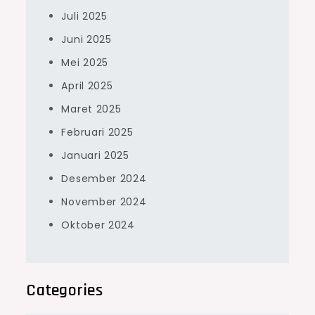
Juli 2025
Juni 2025
Mei 2025
April 2025
Maret 2025
Februari 2025
Januari 2025
Desember 2024
November 2024
Oktober 2024
Categories