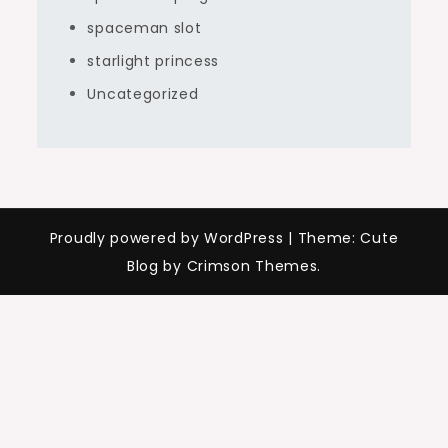
spaceman slot
starlight princess
Uncategorized
Proudly powered by WordPress
|
Theme: Cute
Blog by Crimson Themes.