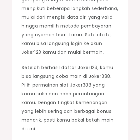
mengikuti beberapa langkah sederhana,
mulai dari mengisi data diri yang valid
hingga memilih metode pembayaran
yang nyaman buat kamu. Setelah itu,
kamu bisa langsung login ke akun
Joker123 kamu dan mulai bermain.
Setelah berhasil daftar Joker123, kamu
bisa langsung coba main di Joker388.
Pilih permainan slot Joker388 yang
kamu suka dan coba peruntungan
kamu. Dengan tingkat kemenangan
yang lebih sering dan berbagai bonus
menarik, pasti kamu bakal betah main
di sini.