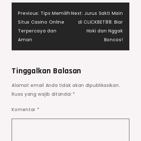
Navigasi
Previous:
Tips Memilih
Next:
Jurus Sakti Main
Situs Casino Online
di CLICKBET88: Biar
pos
Terpercaya dan
Hoki dan Nggak
Aman
Boncos!
Tinggalkan Balasan
Alamat email Anda tidak akan dipublikasikan.
Ruas yang wajib ditandai
*
Komentar
*