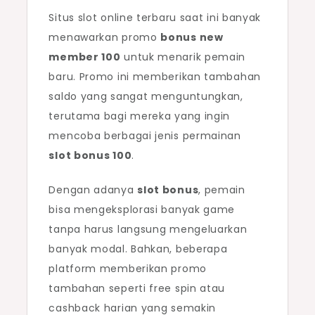
Situs slot online terbaru saat ini banyak
menawarkan promo
bonus new
member 100
untuk menarik pemain
baru. Promo ini memberikan tambahan
saldo yang sangat menguntungkan,
terutama bagi mereka yang ingin
mencoba berbagai jenis permainan
slot bonus 100
.
Dengan adanya
slot bonus
, pemain
bisa mengeksplorasi banyak game
tanpa harus langsung mengeluarkan
banyak modal. Bahkan, beberapa
platform memberikan promo
tambahan seperti free spin atau
cashback harian yang semakin