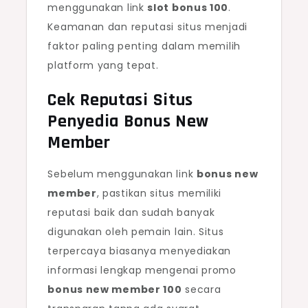
menggunakan link
slot bonus 100
.
Keamanan dan reputasi situs menjadi
faktor paling penting dalam memilih
platform yang tepat.
Cek Reputasi Situs
Penyedia Bonus New
Member
Sebelum menggunakan link
bonus new
member
, pastikan situs memiliki
reputasi baik dan sudah banyak
digunakan oleh pemain lain. Situs
terpercaya biasanya menyediakan
informasi lengkap mengenai promo
bonus new member 100
secara