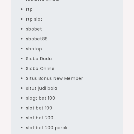
rtp
rtp slot
sbobet
sbobet88
sbotop
Sicbo Dadu
Sicbo Online
Situs Bonus New Member
situs judi bola
slogt bet 100
slot bet 100
slot bet 200
slot bet 200 perak