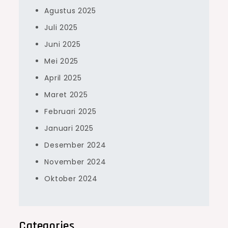
Agustus 2025
Juli 2025
Juni 2025
Mei 2025
April 2025
Maret 2025
Februari 2025
Januari 2025
Desember 2024
November 2024
Oktober 2024
Categories