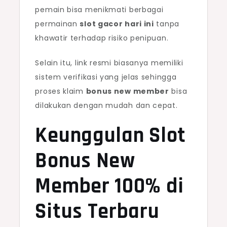
pemain bisa menikmati berbagai
permainan
slot gacor hari ini
tanpa
khawatir terhadap risiko penipuan.
Selain itu, link resmi biasanya memiliki
sistem verifikasi yang jelas sehingga
proses klaim
bonus new member
bisa
dilakukan dengan mudah dan cepat.
Keunggulan Slot
Bonus New
Member 100% di
Situs Terbaru