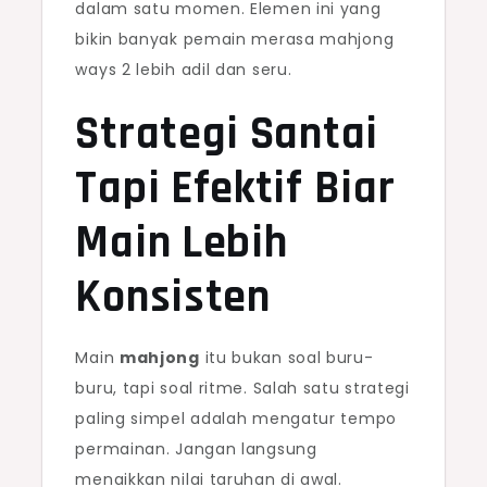
dalam satu momen. Elemen ini yang
bikin banyak pemain merasa mahjong
ways 2 lebih adil dan seru.
Strategi Santai
Tapi Efektif Biar
Main Lebih
Konsisten
Main
mahjong
itu bukan soal buru-
buru, tapi soal ritme. Salah satu strategi
paling simpel adalah mengatur tempo
permainan. Jangan langsung
menaikkan nilai taruhan di awal.