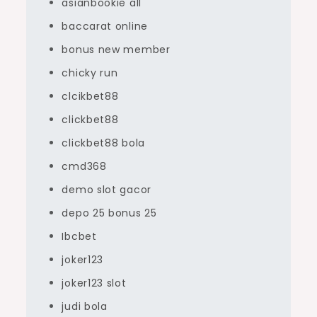
asianbookie all
baccarat online
bonus new member
chicky run
clcikbet88
clickbet88
clickbet88 bola
cmd368
demo slot gacor
depo 25 bonus 25
Ibcbet
joker123
joker123 slot
judi bola