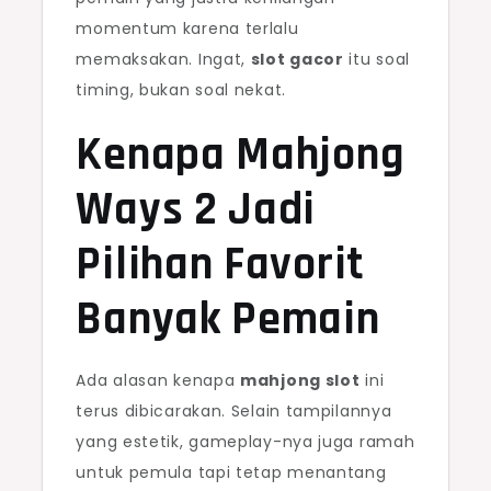
momentum karena terlalu
memaksakan. Ingat,
slot gacor
itu soal
timing, bukan soal nekat.
Kenapa Mahjong
Ways 2 Jadi
Pilihan Favorit
Banyak Pemain
Ada alasan kenapa
mahjong slot
ini
terus dibicarakan. Selain tampilannya
yang estetik, gameplay-nya juga ramah
untuk pemula tapi tetap menantang