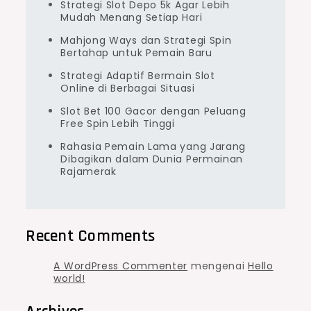
Strategi Slot Depo 5k Agar Lebih
Mudah Menang Setiap Hari
Mahjong Ways dan Strategi Spin
Bertahap untuk Pemain Baru
Strategi Adaptif Bermain Slot
Online di Berbagai Situasi
Slot Bet 100 Gacor dengan Peluang
Free Spin Lebih Tinggi
Rahasia Pemain Lama yang Jarang
Dibagikan dalam Dunia Permainan
Rajamerak
Recent Comments
A WordPress Commenter
mengenai
Hello
world!