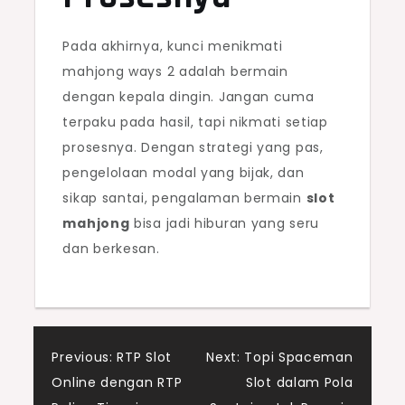
Pada akhirnya, kunci menikmati
mahjong ways 2 adalah bermain
dengan kepala dingin. Jangan cuma
terpaku pada hasil, tapi nikmati setiap
prosesnya. Dengan strategi yang pas,
pengelolaan modal yang bijak, dan
sikap santai, pengalaman bermain
slot
mahjong
bisa jadi hiburan yang seru
dan berkesan.
Navigasi
Previous:
RTP Slot
Next:
Topi Spaceman
Online dengan RTP
Slot dalam Pola