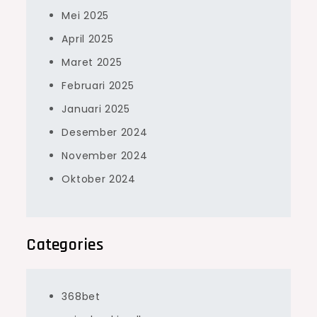
Mei 2025
April 2025
Maret 2025
Februari 2025
Januari 2025
Desember 2024
November 2024
Oktober 2024
Categories
368bet