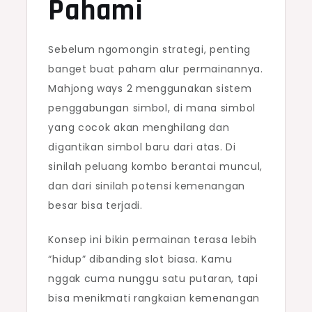
Pahami
Sebelum ngomongin strategi, penting
banget buat paham alur permainannya.
Mahjong ways 2 menggunakan sistem
penggabungan simbol, di mana simbol
yang cocok akan menghilang dan
digantikan simbol baru dari atas. Di
sinilah peluang kombo berantai muncul,
dan dari sinilah potensi kemenangan
besar bisa terjadi.
Konsep ini bikin permainan terasa lebih
“hidup” dibanding slot biasa. Kamu
nggak cuma nunggu satu putaran, tapi
bisa menikmati rangkaian kemenangan