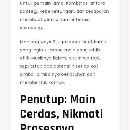
untuk pemain lama. Kombinasi antara
strategi, keberuntungan, dan kesabaran
membuat permainan ini terasa
seimbang.
Mahjong ways 2 juga cocok buat kamu
yang ingin suasana main yang lebih
chill. Musiknya kalem, visualnya rapi,
tapi tetap ada adrenalin setiap kali
simbol-simbolnya berjatuhan dan
membentuk kombo.
Penutup: Main
Cerdas, Nikmati
Prosesnya