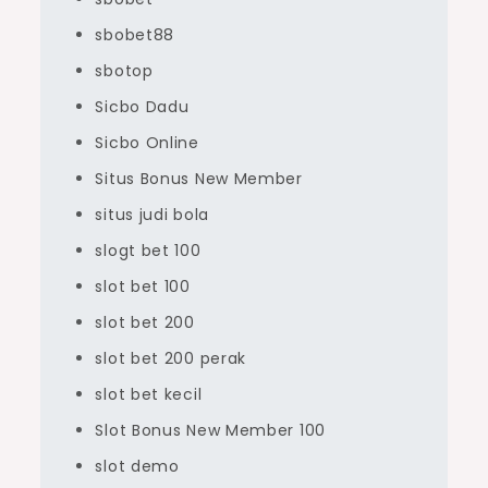
sbobet88
sbotop
Sicbo Dadu
Sicbo Online
Situs Bonus New Member
situs judi bola
slogt bet 100
slot bet 100
slot bet 200
slot bet 200 perak
slot bet kecil
Slot Bonus New Member 100
slot demo