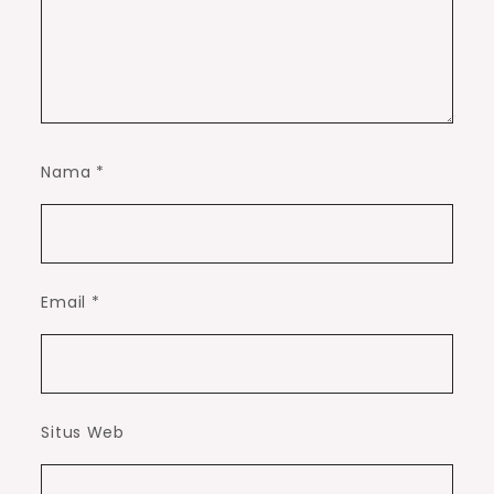
Nama
*
Email
*
Situs Web