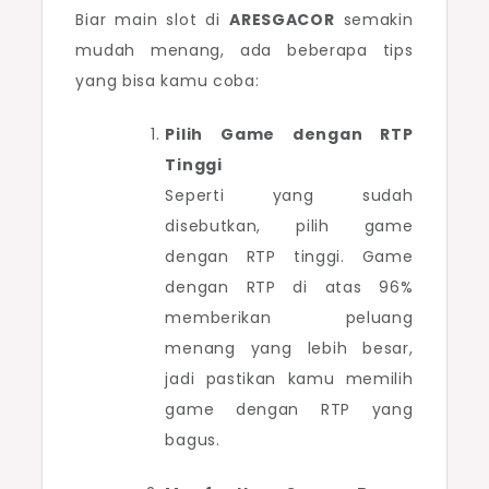
Biar main slot di
ARESGACOR
semakin
mudah menang, ada beberapa tips
yang bisa kamu coba:
Pilih Game dengan RTP
Tinggi
Seperti yang sudah
disebutkan, pilih game
dengan RTP tinggi. Game
dengan RTP di atas 96%
memberikan peluang
menang yang lebih besar,
jadi pastikan kamu memilih
game dengan RTP yang
bagus.