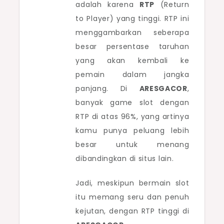
adalah karena
RTP
(Return
to Player) yang tinggi. RTP ini
menggambarkan seberapa
besar persentase taruhan
yang akan kembali ke
pemain dalam jangka
panjang. Di
ARESGACOR
,
banyak game slot dengan
RTP di atas 96%, yang artinya
kamu punya peluang lebih
besar untuk menang
dibandingkan di situs lain.
Jadi, meskipun bermain slot
itu memang seru dan penuh
kejutan, dengan RTP tinggi di