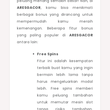
peluang menang semakin besar! Nah, di
ARESGACOR
, kamu bisa menikmati
berbagai bonus yang dirancang untuk
mempermudah kamu meraih
kemenangan. Beberapa fitur bonus
yang paling populer di
ARESGACOR
antara lain:
Free Spins
Fitur ini adalah kesempatan
terbaik buat kamu yang ingin
bermain lebih lama tanpa
harus mengeluarkan modal
lebih. Free spins memberi
kamu peluang tambahan
untuk memutar mesin slot
tanpa risiko tambahan.