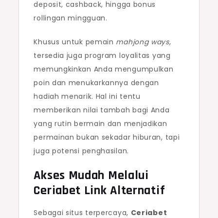
deposit, cashback, hingga bonus
rollingan mingguan.
Khusus untuk pemain
mahjong ways
,
tersedia juga program loyalitas yang
memungkinkan Anda mengumpulkan
poin dan menukarkannya dengan
hadiah menarik. Hal ini tentu
memberikan nilai tambah bagi Anda
yang rutin bermain dan menjadikan
permainan bukan sekadar hiburan, tapi
juga potensi penghasilan.
Akses Mudah Melalui
Ceriabet Link Alternatif
Sebagai situs terpercaya,
Ceriabet