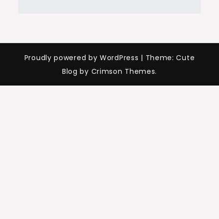
Proudly powered by WordPress
|
Theme: Cute
Blog by Crimson Themes.