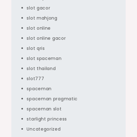
slot gacor
slot mahjong
slot online
slot online gacor
slot qris
slot spaceman
slot thailand
slot777
spaceman
spaceman pragmatic
spaceman slot
starlight princess
Uncategorized