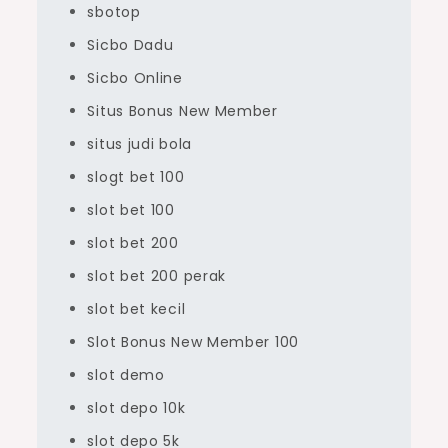
sbotop
Sicbo Dadu
Sicbo Online
Situs Bonus New Member
situs judi bola
slogt bet 100
slot bet 100
slot bet 200
slot bet 200 perak
slot bet kecil
Slot Bonus New Member 100
slot demo
slot depo 10k
slot depo 5k