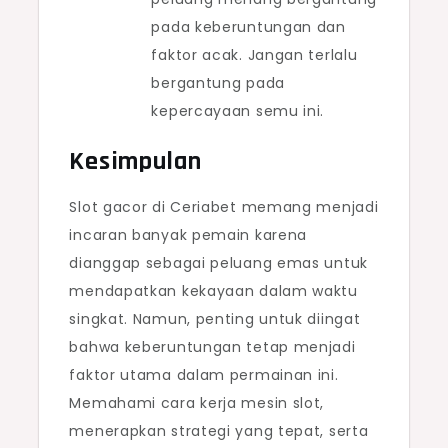
pada keberuntungan dan
faktor acak. Jangan terlalu
bergantung pada
kepercayaan semu ini.
Kesimpulan
Slot gacor di Ceriabet memang menjadi
incaran banyak pemain karena
dianggap sebagai peluang emas untuk
mendapatkan kekayaan dalam waktu
singkat. Namun, penting untuk diingat
bahwa keberuntungan tetap menjadi
faktor utama dalam permainan ini.
Memahami cara kerja mesin slot,
menerapkan strategi yang tepat, serta