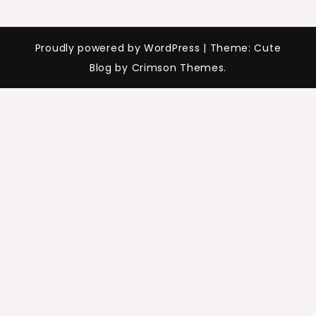
Proudly powered by WordPress
|
Theme: Cute
Blog by Crimson Themes.