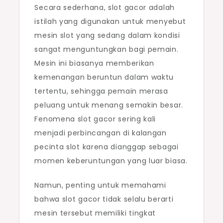
Secara sederhana, slot gacor adalah
istilah yang digunakan untuk menyebut
mesin slot yang sedang dalam kondisi
sangat menguntungkan bagi pemain.
Mesin ini biasanya memberikan
kemenangan beruntun dalam waktu
tertentu, sehingga pemain merasa
peluang untuk menang semakin besar.
Fenomena slot gacor sering kali
menjadi perbincangan di kalangan
pecinta slot karena dianggap sebagai
momen keberuntungan yang luar biasa.
Namun, penting untuk memahami
bahwa slot gacor tidak selalu berarti
mesin tersebut memiliki tingkat