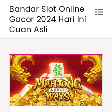
Skip
Bandar Slot Online
to
Gacor 2024 Hari Ini
content
Cuan Asli