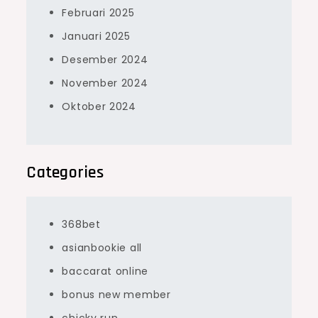
Februari 2025
Januari 2025
Desember 2024
November 2024
Oktober 2024
Categories
368bet
asianbookie all
baccarat online
bonus new member
chicky run