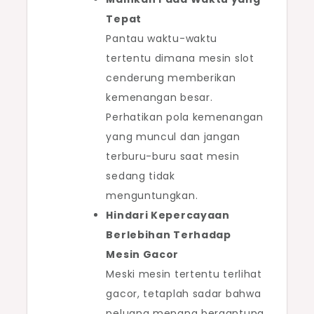
Tepat
Pantau waktu-waktu
tertentu dimana mesin slot
cenderung memberikan
kemenangan besar.
Perhatikan pola kemenangan
yang muncul dan jangan
terburu-buru saat mesin
sedang tidak
menguntungkan.
Hindari Kepercayaan
Berlebihan Terhadap
Mesin Gacor
Meski mesin tertentu terlihat
gacor, tetaplah sadar bahwa
peluang menang bergantung