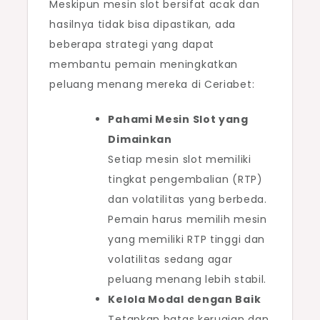
Meskipun mesin slot bersifat acak dan
hasilnya tidak bisa dipastikan, ada
beberapa strategi yang dapat
membantu pemain meningkatkan
peluang menang mereka di Ceriabet:
Pahami Mesin Slot yang
Dimainkan
Setiap mesin slot memiliki
tingkat pengembalian (RTP)
dan volatilitas yang berbeda.
Pemain harus memilih mesin
yang memiliki RTP tinggi dan
volatilitas sedang agar
peluang menang lebih stabil.
Kelola Modal dengan Baik
Tetapkan batas kerugian dan