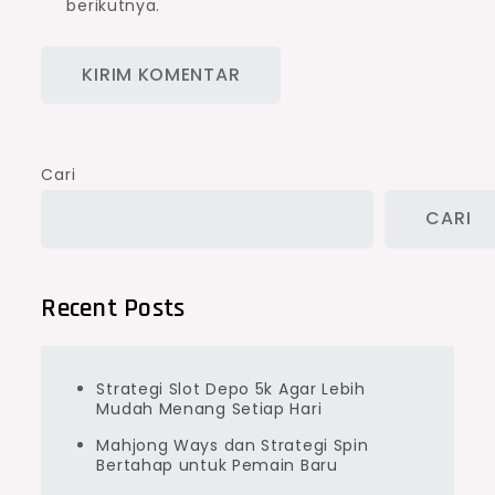
berikutnya.
Cari
CARI
Recent Posts
Strategi Slot Depo 5k Agar Lebih
Mudah Menang Setiap Hari
Mahjong Ways dan Strategi Spin
Bertahap untuk Pemain Baru