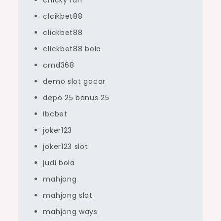
clcikbet88
clickbet88
clickbet88 bola
cmd368
demo slot gacor
depo 25 bonus 25
Ibcbet
joker123
joker123 slot
judi bola
mahjong
mahjong slot
mahjong ways