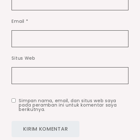
Email
*
Situs Web
Simpan nama, email, dan situs web saya
pada peramban ini untuk komentar saya
berikutnya.