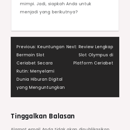
mimpi. Jadi, siapkah Anda untuk
menjadi yang berikutnya?
Navigasi
Previous:
Keuntungan
Next:
Review Lengkap
Bermain Slot
Slot Olympus di
pos
Ceriabet Secara
Platform Ceriabet
Rutin: Menyelami
Dunia Hiburan Digital
yang Menguntungkan
Tinggalkan Balasan
Alamat email Anda tidak akan dipublikasikan.