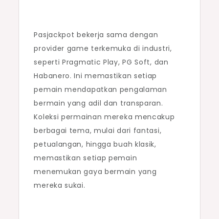
Pasjackpot bekerja sama dengan
provider game terkemuka di industri,
seperti Pragmatic Play, PG Soft, dan
Habanero. Ini memastikan setiap
pemain mendapatkan pengalaman
bermain yang adil dan transparan.
Koleksi permainan mereka mencakup
berbagai tema, mulai dari fantasi,
petualangan, hingga buah klasik,
memastikan setiap pemain
menemukan gaya bermain yang
mereka sukai.