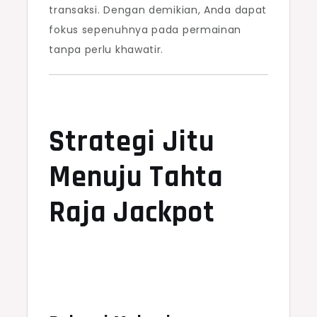
transaksi. Dengan demikian, Anda dapat
fokus sepenuhnya pada permainan
tanpa perlu khawatir.
Strategi Jitu
Menuju Tahta
Raja Jackpot