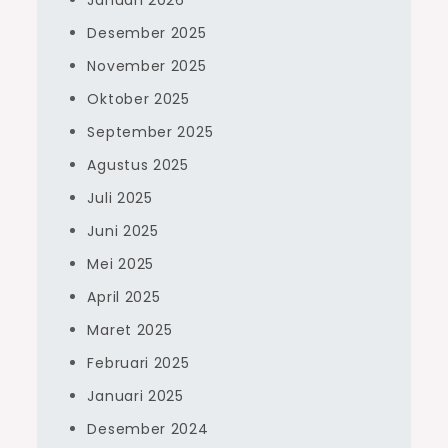
Januari 2026
Desember 2025
November 2025
Oktober 2025
September 2025
Agustus 2025
Juli 2025
Juni 2025
Mei 2025
April 2025
Maret 2025
Februari 2025
Januari 2025
Desember 2024