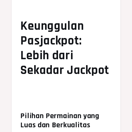
Keunggulan
Pasjackpot:
Lebih dari
Sekadar Jackpot
Pilihan Permainan yang
Luas dan Berkualitas