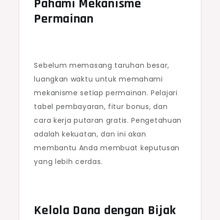
Pahami Mekanisme
Permainan
Sebelum memasang taruhan besar,
luangkan waktu untuk memahami
mekanisme setiap permainan. Pelajari
tabel pembayaran, fitur bonus, dan
cara kerja putaran gratis. Pengetahuan
adalah kekuatan, dan ini akan
membantu Anda membuat keputusan
yang lebih cerdas.
Kelola Dana dengan Bijak