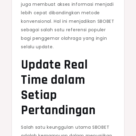
juga membuat akses informasi menjadi
lebih cepat dibandingkan metode
konvensional. Hal ini menjadikan SBOBET
sebagai salah satu referensi populer
bagi penggemar olahraga yang ingin
selalu update.
Update Real
Time dalam
Setiap
Pertandingan
Salah satu keunggulan utama SBOBET
adalah kemampuan dalam menyajikan