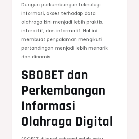
Dengan perkembangan teknologi
informasi, akses terhadap data
olahraga kini menjadi lebih praktis,
interaktif, dan informatif. Hal ini
membuat pengalaman mengikuti
pertandingan menjadi lebih menarik
dan dinamis.
SBOBET dan
Perkembangan
Informasi
Olahraga Digital