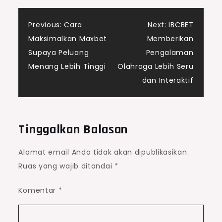
Navigasi
Previous:
Cara
Next:
IBCBET
Maksimalkan Maxbet
Memberikan
pos
Supaya Peluang
Pengalaman
Menang Lebih Tinggi
Olahraga Lebih Seru
dan Interaktif
Tinggalkan Balasan
Alamat email Anda tidak akan dipublikasikan.
Ruas yang wajib ditandai
*
Komentar
*