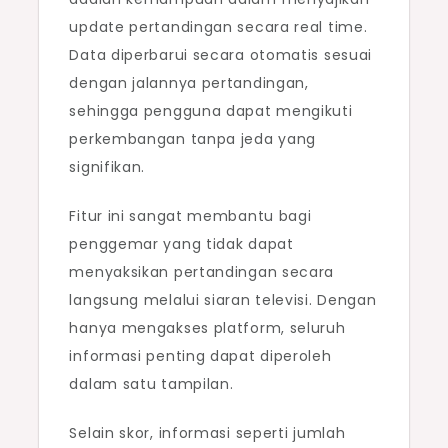
update pertandingan secara real time.
Data diperbarui secara otomatis sesuai
dengan jalannya pertandingan,
sehingga pengguna dapat mengikuti
perkembangan tanpa jeda yang
signifikan.
Fitur ini sangat membantu bagi
penggemar yang tidak dapat
menyaksikan pertandingan secara
langsung melalui siaran televisi. Dengan
hanya mengakses platform, seluruh
informasi penting dapat diperoleh
dalam satu tampilan.
Selain skor, informasi seperti jumlah