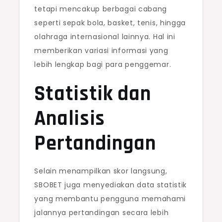
tetapi mencakup berbagai cabang
seperti sepak bola, basket, tenis, hingga
olahraga internasional lainnya. Hal ini
memberikan variasi informasi yang
lebih lengkap bagi para penggemar.
Statistik dan
Analisis
Pertandingan
Selain menampilkan skor langsung,
SBOBET juga menyediakan data statistik
yang membantu pengguna memahami
jalannya pertandingan secara lebih