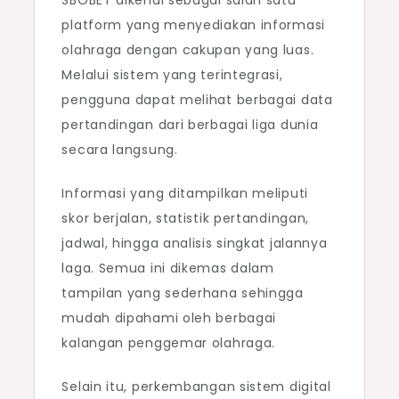
SBOBET dikenal sebagai salah satu
platform yang menyediakan informasi
olahraga dengan cakupan yang luas.
Melalui sistem yang terintegrasi,
pengguna dapat melihat berbagai data
pertandingan dari berbagai liga dunia
secara langsung.
Informasi yang ditampilkan meliputi
skor berjalan, statistik pertandingan,
jadwal, hingga analisis singkat jalannya
laga. Semua ini dikemas dalam
tampilan yang sederhana sehingga
mudah dipahami oleh berbagai
kalangan penggemar olahraga.
Selain itu, perkembangan sistem digital