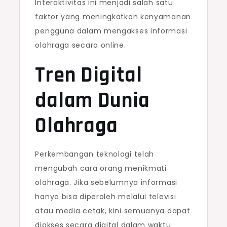
Interaktivitas ini menjadi salah satu
faktor yang meningkatkan kenyamanan
pengguna dalam mengakses informasi
olahraga secara online.
Tren Digital
dalam Dunia
Olahraga
Perkembangan teknologi telah
mengubah cara orang menikmati
olahraga. Jika sebelumnya informasi
hanya bisa diperoleh melalui televisi
atau media cetak, kini semuanya dapat
diakses secara digital dalam waktu