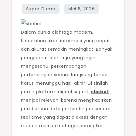
Secara
Real
Time
Dalam dunia olahraga modern,
kebutuhan akan informasi yang cepat
dan akurat semakin meningkat. Banyak
penggemar olahraga yang ingin
mengetahui perkembangan
pertandingan secara langsung tanpa
harus menunggu hasil akhir. Di sinilah
peran platform digital seperti
sbobet
menjadi relevan, karena menghadirkan
pembaruan data pertandingan secara
real time yang dapat diakses dengan
mudah melalui berbagai perangkat.