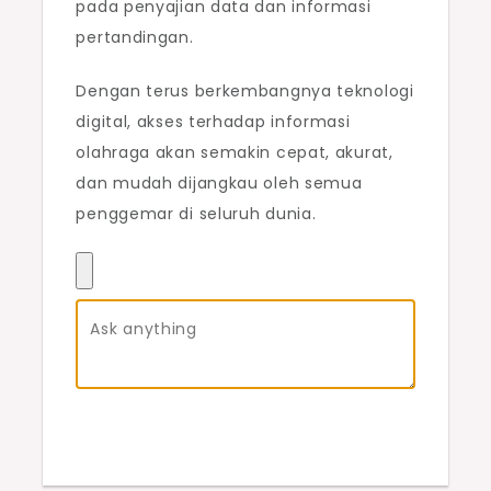
pada penyajian data dan informasi
pertandingan.
Dengan terus berkembangnya teknologi
digital, akses terhadap informasi
olahraga akan semakin cepat, akurat,
dan mudah dijangkau oleh semua
penggemar di seluruh dunia.