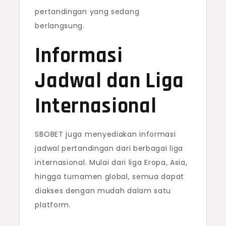
pertandingan yang sedang
berlangsung.
Informasi
Jadwal dan Liga
Internasional
SBOBET juga menyediakan informasi
jadwal pertandingan dari berbagai liga
internasional. Mulai dari liga Eropa, Asia,
hingga turnamen global, semua dapat
diakses dengan mudah dalam satu
platform.