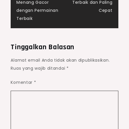
pos
Menang Gacor
Terbaik dan Paling
dengan Permainan
Cepat
Terbaik
Tinggalkan Balasan
Alamat email Anda tidak akan dipublikasikan.
Ruas yang wajib ditandai
*
Komentar
*