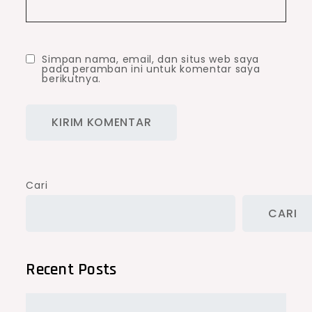
Simpan nama, email, dan situs web saya
pada peramban ini untuk komentar saya
berikutnya.
Cari
CARI
Recent Posts