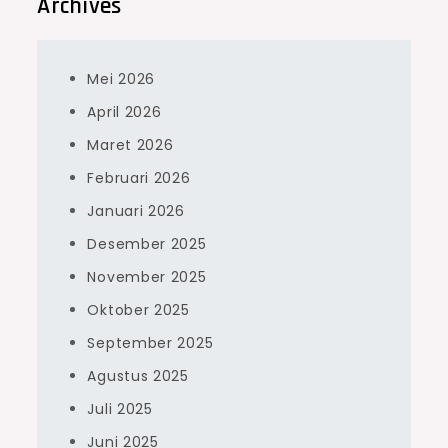
Archives
Mei 2026
April 2026
Maret 2026
Februari 2026
Januari 2026
Desember 2025
November 2025
Oktober 2025
September 2025
Agustus 2025
Juli 2025
Juni 2025