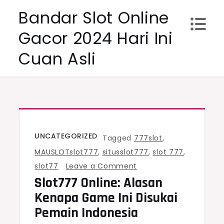
Skip
Bandar Slot Online
to
Gacor 2024 Hari Ini
content
Cuan Asli
UNCATEGORIZED
Tagged
777slot
,
MAUSLOTslot777
,
situsslot777
,
slot 777
,
on
slot77
Leave a Comment
Slot777 Online: Alasan
Slot777
Online:
Kenapa Game Ini Disukai
Alasan
Pemain Indonesia
Kenapa