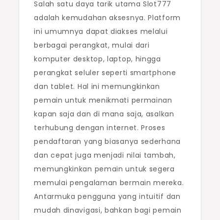
Salah satu daya tarik utama Slot777
adalah kemudahan aksesnya. Platform
ini umumnya dapat diakses melalui
berbagai perangkat, mulai dari
komputer desktop, laptop, hingga
perangkat seluler seperti smartphone
dan tablet. Hal ini memungkinkan
pemain untuk menikmati permainan
kapan saja dan di mana saja, asalkan
terhubung dengan internet. Proses
pendaftaran yang biasanya sederhana
dan cepat juga menjadi nilai tambah,
memungkinkan pemain untuk segera
memulai pengalaman bermain mereka.
Antarmuka pengguna yang intuitif dan
mudah dinavigasi, bahkan bagi pemain