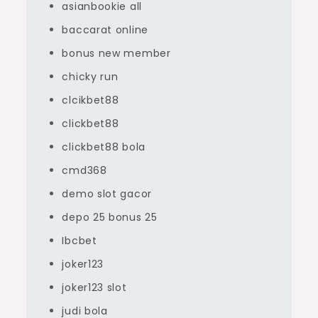
asianbookie all
baccarat online
bonus new member
chicky run
clcikbet88
clickbet88
clickbet88 bola
cmd368
demo slot gacor
depo 25 bonus 25
Ibcbet
joker123
joker123 slot
judi bola