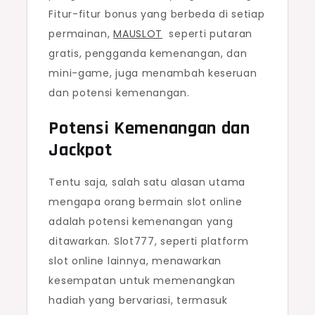
Fitur-fitur bonus yang berbeda di setiap
permainan,
MAUSLOT
seperti putaran
gratis, pengganda kemenangan, dan
mini-game, juga menambah keseruan
dan potensi kemenangan.
Potensi Kemenangan dan
Jackpot
Tentu saja, salah satu alasan utama
mengapa orang bermain slot online
adalah potensi kemenangan yang
ditawarkan. Slot777, seperti platform
slot online lainnya, menawarkan
kesempatan untuk memenangkan
hadiah yang bervariasi, termasuk