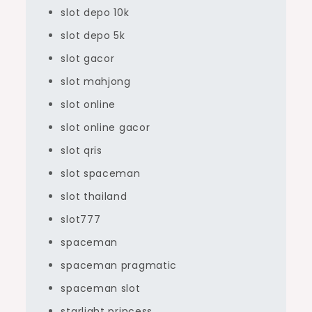
slot depo 10k
slot depo 5k
slot gacor
slot mahjong
slot online
slot online gacor
slot qris
slot spaceman
slot thailand
slot777
spaceman
spaceman pragmatic
spaceman slot
starlight princess