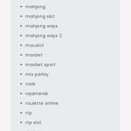
mahjong
mahjong slot
mahjong ways
mahjong ways 2
mauslot
maxbet
maxbet sport
mix parlay
nails
rajamerak
roulette online
rtp
rtp slot