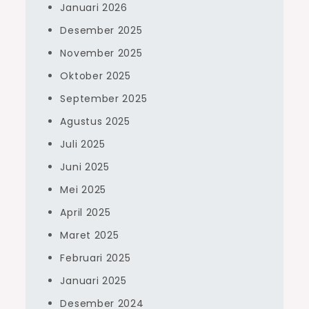
Januari 2026
Desember 2025
November 2025
Oktober 2025
September 2025
Agustus 2025
Juli 2025
Juni 2025
Mei 2025
April 2025
Maret 2025
Februari 2025
Januari 2025
Desember 2024