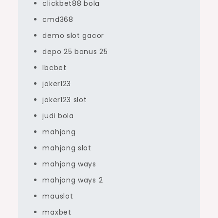
clickbet88 bola
cmd368
demo slot gacor
depo 25 bonus 25
Ibcbet
joker123
joker123 slot
judi bola
mahjong
mahjong slot
mahjong ways
mahjong ways 2
mauslot
maxbet