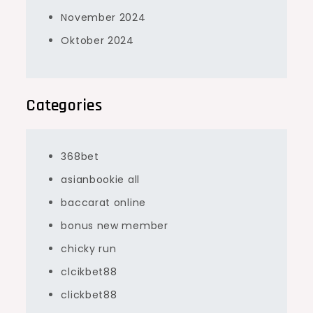
November 2024
Oktober 2024
Categories
368bet
asianbookie all
baccarat online
bonus new member
chicky run
clcikbet88
clickbet88