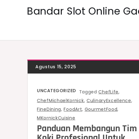
Skip
Bandar Slot Online Gac
to
content
UNCATEGORIZED
Tagged
ChefLife
,
ChefMichaelKornick
,
CulinaryExcellence
,
FineDining
,
FoodArt
,
GourmetFood
,
MKornickCuisine
Panduan Membangun Tim
Koki Profesional Untuk