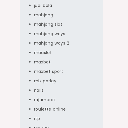
judi bola
mahjong
mahjong slot
mahjong ways
mahjong ways 2
mauslot
maxbet
maxbet sport
mix parlay
nails
rajamerak
roulette online
rtp