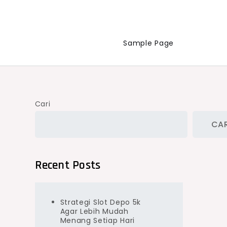
Sample Page
Cari
CAR
Recent Posts
Strategi Slot Depo 5k
Agar Lebih Mudah
Menang Setiap Hari