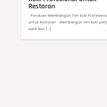
Restoran
Panduan Membangun Tim Koki Profesiona
untuk Restoran Membangun tim koki yan
solid dan […]