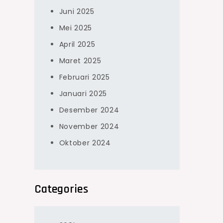
Juni 2025
Mei 2025
April 2025
Maret 2025
Februari 2025
Januari 2025
Desember 2024
November 2024
Oktober 2024
Categories