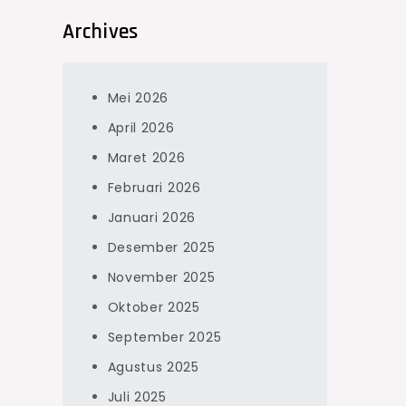
Archives
Mei 2026
April 2026
Maret 2026
Februari 2026
Januari 2026
Desember 2025
November 2025
Oktober 2025
September 2025
Agustus 2025
Juli 2025