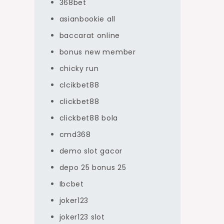
368bet
asianbookie all
baccarat online
bonus new member
chicky run
clcikbet88
clickbet88
clickbet88 bola
cmd368
demo slot gacor
depo 25 bonus 25
Ibcbet
joker123
joker123 slot