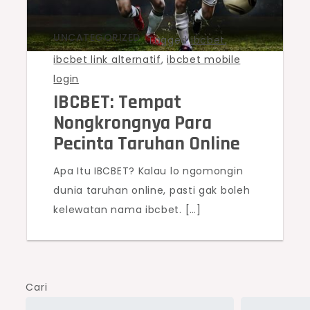
UNCATEGORIZED
Tagged
ibcbet
,
ibcbet link alternatif
,
ibcbet mobile
login
IBCBET: Tempat
Nongkrongnya Para
Pecinta Taruhan Online
Apa Itu IBCBET? Kalau lo ngomongin
dunia taruhan online, pasti gak boleh
kelewatan nama ibcbet. […]
Cari