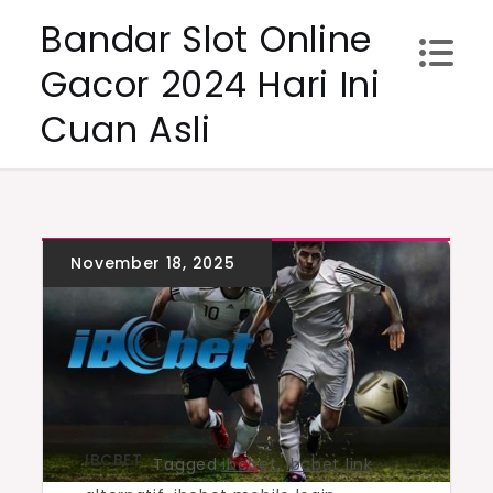
Skip
Bandar Slot Online
to
Gacor 2024 Hari Ini
content
Cuan Asli
IBCBET
Tagged
ibcbet
,
ibcbet link