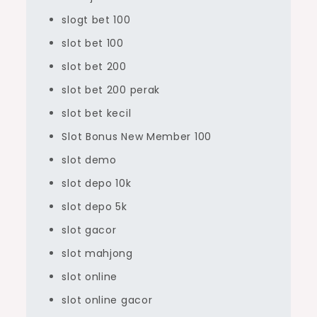
slogt bet 100
slot bet 100
slot bet 200
slot bet 200 perak
slot bet kecil
Slot Bonus New Member 100
slot demo
slot depo 10k
slot depo 5k
slot gacor
slot mahjong
slot online
slot online gacor