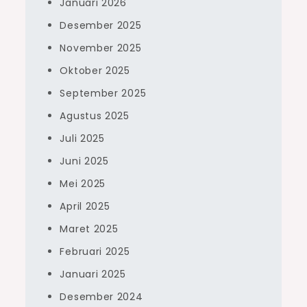
Januari 2026
Desember 2025
November 2025
Oktober 2025
September 2025
Agustus 2025
Juli 2025
Juni 2025
Mei 2025
April 2025
Maret 2025
Februari 2025
Januari 2025
Desember 2024