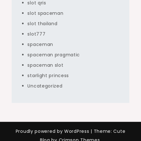
slot qris
slot spaceman
slot thailand
slot777
spaceman
spaceman pragmatic
spaceman slot
starlight princess
Uncategorized
Proudly powered by WordPress
|
Theme: Cute
Blog by Crimson Themes.