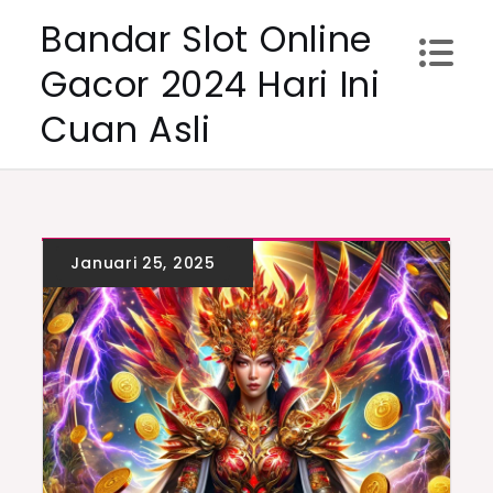
Skip
Bandar Slot Online
to
Gacor 2024 Hari Ini
content
Cuan Asli