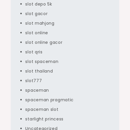
slot depo 5k
slot gacor
slot mahjong
slot online
slot online gacor
slot qris
slot spaceman
slot thailand
slot777
spaceman
spaceman pragmatic
spaceman slot
starlight princess
Uncategorized