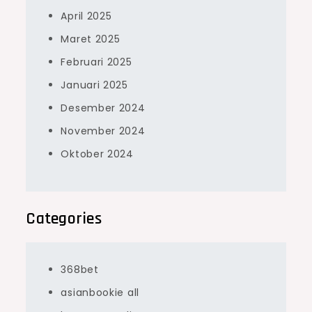
April 2025
Maret 2025
Februari 2025
Januari 2025
Desember 2024
November 2024
Oktober 2024
Categories
368bet
asianbookie all