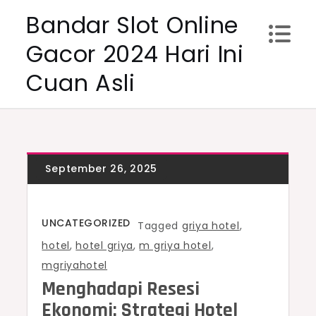
Skip
Bandar Slot Online
to
Gacor 2024 Hari Ini
content
Cuan Asli
UNCATEGORIZED
Tagged
griya hotel
,
hotel
,
hotel griya
,
m griya hotel
,
mgriyahotel
Menghadapi Resesi
Ekonomi: Strategi Hotel