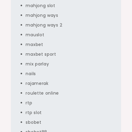
mahjong slot
mahjong ways
mahjong ways 2
mauslot
maxbet
maxbet sport
mix parlay
nails
rajamerak
roulette online
rtp
rtp slot
sbobet