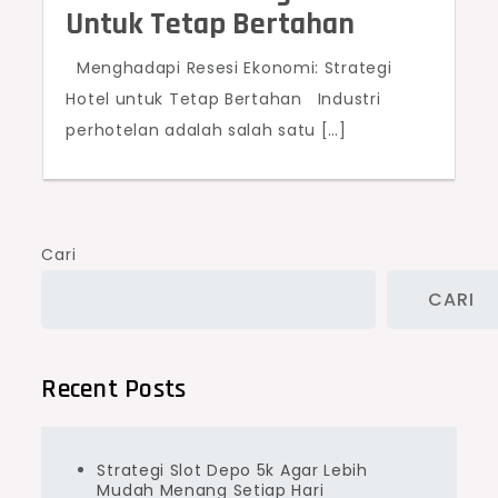
Untuk Tetap Bertahan
Menghadapi Resesi Ekonomi: Strategi
Hotel untuk Tetap Bertahan Industri
perhotelan adalah salah satu […]
Cari
CARI
Recent Posts
Strategi Slot Depo 5k Agar Lebih
Mudah Menang Setiap Hari