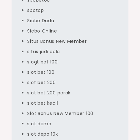
sbobet88
sbotop
Sicbo Dadu
Sicbo Online
Situs Bonus New Member
situs judi bola
slogt bet 100
slot bet 100
slot bet 200
slot bet 200 perak
slot bet kecil
Slot Bonus New Member 100
slot demo
slot depo 10k