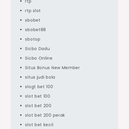
rtp
rtp slot
sbobet
sbobet88
sbotop
Sicbo Dadu
Sicbo Online
Situs Bonus New Member
situs judi bola
slogt bet 100
slot bet 100
slot bet 200
slot bet 200 perak
slot bet kecil