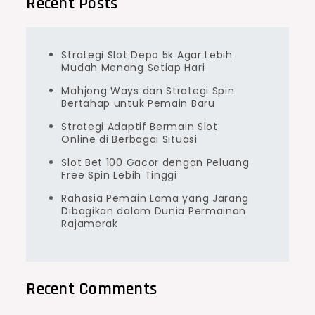
Recent Posts
Strategi Slot Depo 5k Agar Lebih
Mudah Menang Setiap Hari
Mahjong Ways dan Strategi Spin
Bertahap untuk Pemain Baru
Strategi Adaptif Bermain Slot
Online di Berbagai Situasi
Slot Bet 100 Gacor dengan Peluang
Free Spin Lebih Tinggi
Rahasia Pemain Lama yang Jarang
Dibagikan dalam Dunia Permainan
Rajamerak
Recent Comments