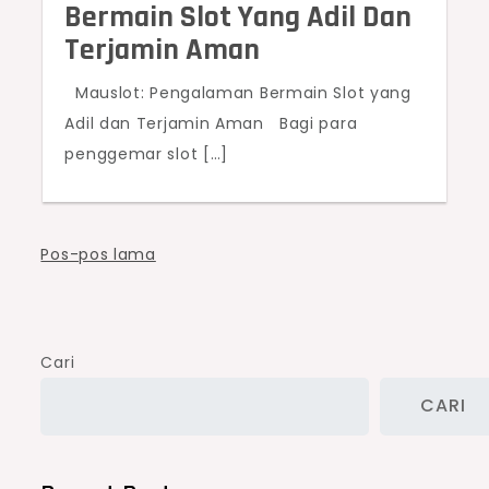
Bermain Slot Yang Adil Dan
Terjamin Aman
Mauslot: Pengalaman Bermain Slot yang
Adil dan Terjamin Aman Bagi para
penggemar slot […]
Navigasi
Pos-pos lama
pos
Cari
CARI