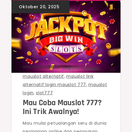
UNCATEGORIZED
Tagged
mauslot
,
mauslot alternatif
,
mauslot link
alternatif login mauslot 777
,
mauslot
login
,
slot777
Mau Coba Mauslot 777?
Ini Trik Awalnya!
Mau mulai petualangan seru di dunia
permainan online dan penasaran