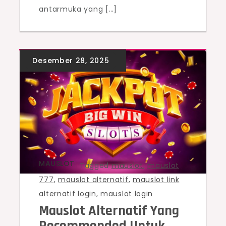
antarmuka yang […]
MAUSLOT
Tagged
mauslot
,
mauslot
777
,
mauslot alternatif
,
mauslot link
alternatif login
,
mauslot login
Mauslot Alternatif Yang
Recommended Untuk