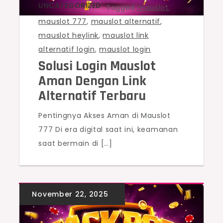
UNCATEGORIZED
Tagged
mauslot
,
mauslot 777
,
mauslot alternatif
,
mauslot heylink
,
mauslot link
alternatif login
,
mauslot login
Solusi Login Mauslot
Aman Dengan Link
Alternatif Terbaru
Pentingnya Akses Aman di Mauslot
777 Di era digital saat ini, keamanan
saat bermain di […]