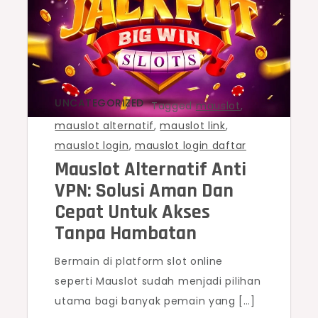
UNCATEGORIZED
Tagged
mauslot
,
mauslot alternatif
,
mauslot link
,
mauslot login
,
mauslot login daftar
Mauslot Alternatif Anti
VPN: Solusi Aman Dan
Cepat Untuk Akses
Tanpa Hambatan
Bermain di platform slot online
seperti Mauslot sudah menjadi pilihan
utama bagi banyak pemain yang […]