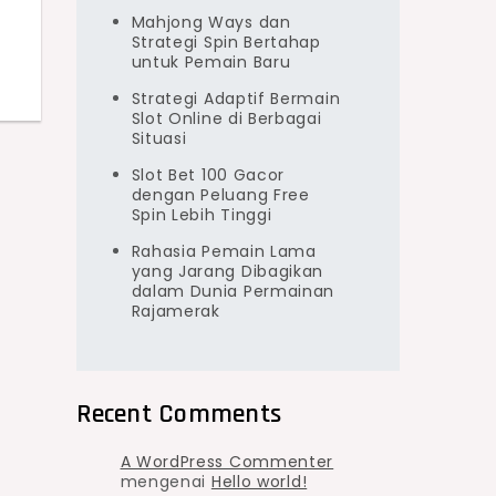
Mahjong Ways dan
Strategi Spin Bertahap
untuk Pemain Baru
Strategi Adaptif Bermain
Slot Online di Berbagai
Situasi
Slot Bet 100 Gacor
dengan Peluang Free
Spin Lebih Tinggi
Rahasia Pemain Lama
yang Jarang Dibagikan
dalam Dunia Permainan
Rajamerak
Recent Comments
A WordPress Commenter
mengenai
Hello world!