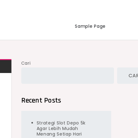
Sample Page
Cari
CAR
Recent Posts
Strategi Slot Depo 5k
Agar Lebih Mudah
Menang Setiap Hari