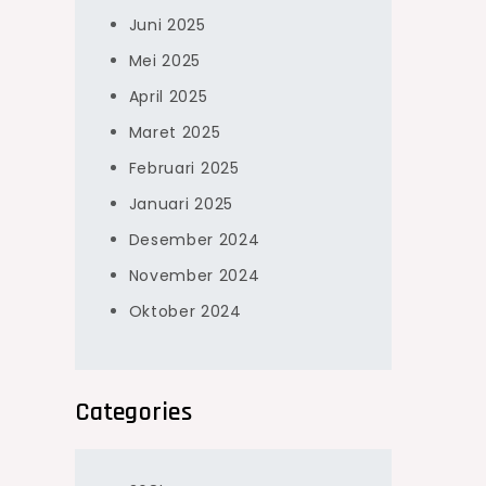
Juni 2025
Mei 2025
April 2025
Maret 2025
Februari 2025
Januari 2025
Desember 2024
November 2024
Oktober 2024
Categories