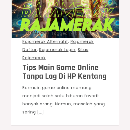
RAJAMERAK
Tagged
rajamerak
,
Rajamerak Alternatif
,
Rajamerak
Daftar
,
Rajamerak Login
,
Situs
Rajamerak
Tips Main Game Online
Tanpa Lag Di HP Kentang
Bermain game online memang
menjadi salah satu hiburan favorit
banyak orang. Namun, masalah yang
sering […]