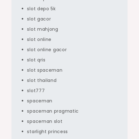
slot depo 5k
slot gacor
slot mahjong
slot online
slot online gacor
slot qris
slot spaceman
slot thailand
slot777
spaceman
spaceman pragmatic
spaceman slot
starlight princess