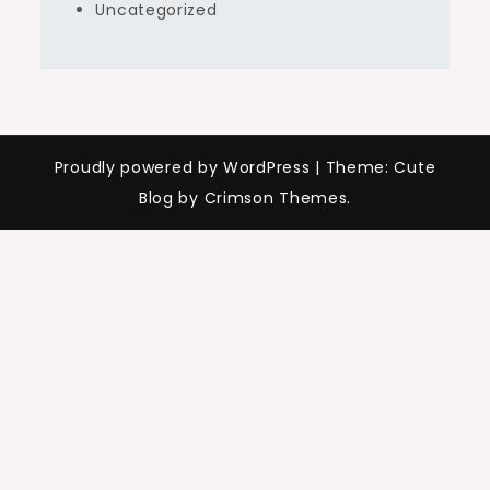
Uncategorized
Proudly powered by WordPress
|
Theme: Cute
Blog by Crimson Themes.