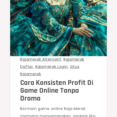
RAJAMERAK
Tagged
rajamerak
,
Rajamerak Alternatif
,
Rajamerak
Daftar
,
Rajamerak Login
,
Situs
Rajamerak
Cara Konsisten Profit Di
Game Online Tanpa
Drama
Bermain game online Raja Merak
memang menyenangkan, apalagi jika