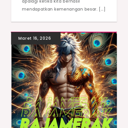
apalagi ketika kita berhasil
mendapatkan kemenangan besar. […]