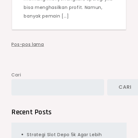
bisa menghasilkan profit. Namun,
banyak pemain […]
Navigasi
Pos-pos lama
pos
Cari
CARI
Recent Posts
Strategi Slot Depo 5k Agar Lebih