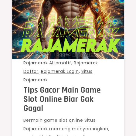
RAJAMERAK
Tagged
rajamerak
,
Rajamerak Alternatif
,
Rajamerak
Daftar
,
Rajamerak Login
,
Situs
Rajamerak
Tips Gacor Main Game
Slot Online Biar Gak
Gagal
Bermain game slot online Situs
Rajamerak memang menyenangkan,