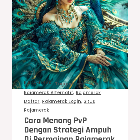
RAJAMERAK
Tagged
rajamerak
,
Rajamerak Alternatif
,
Rajamerak
Daftar
,
Rajamerak Login
,
Situs
Rajamerak
Cara Menang PvP
Dengan Strategi Ampuh
Di Permainan Rajamerak