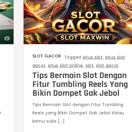
SLOT GACOR
Tagged
situs slot
,
situs slot
gacor
,
situs slot online
,
slot
,
slot gacor
Tips Bermain Slot Dengan
Fitur Tumbling Reels Yang
Bikin Dompet Gak Jebol
Tips Bermain Slot dengan Fitur Tumbling
r
Reels yang Bikin Dompet Gak Jebol Kalau
kamu suka […]