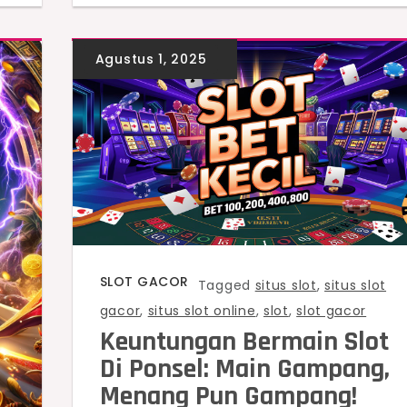
SLOT GACOR
Tagged
situs slot
,
situs slot
gacor
,
situs slot online
,
slot
,
slot gacor
Keuntungan Bermain Slot
Di Ponsel: Main Gampang,
Menang Pun Gampang!