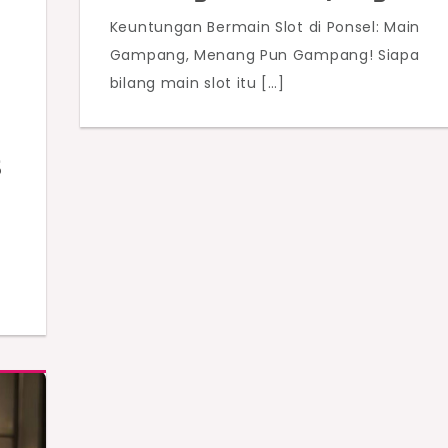
Keuntungan Bermain Slot di Ponsel: Main
Gampang, Menang Pun Gampang! Siapa
bilang main slot itu […]
s