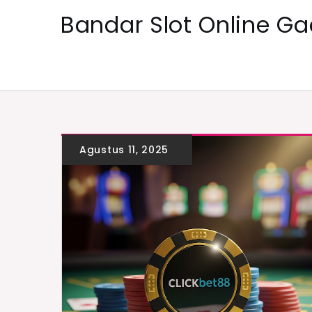
Skip
Bandar Slot Online Gac
to
content