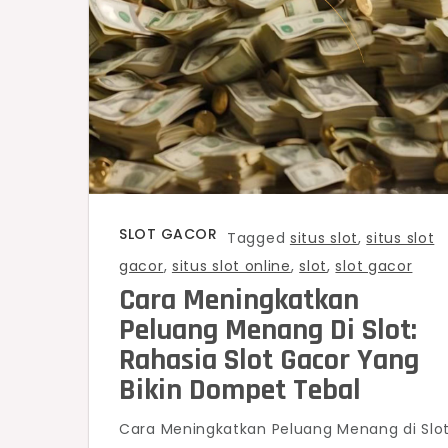
SLOT GACOR
Tagged
situs slot
,
situs slot
gacor
,
situs slot online
,
slot
,
slot gacor
Cara Meningkatkan
Peluang Menang Di Slot:
Rahasia Slot Gacor Yang
Bikin Dompet Tebal
Cara Meningkatkan Peluang Menang di Slot