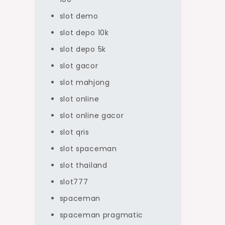
slot demo
slot depo 10k
slot depo 5k
slot gacor
slot mahjong
slot online
slot online gacor
slot qris
slot spaceman
slot thailand
slot777
spaceman
spaceman pragmatic