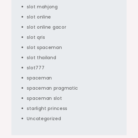
slot mahjong
slot online
slot online gacor
slot qris
slot spaceman
slot thailand
slot777
spaceman
spaceman pragmatic
spaceman slot
starlight princess
Uncategorized