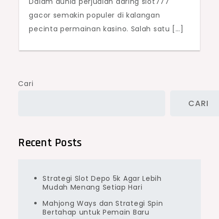
Dalam dunia perjudian daring slot777
gacor semakin populer di kalangan
pecinta permainan kasino. Salah satu […]
Cari
CARI
Recent Posts
Strategi Slot Depo 5k Agar Lebih
Mudah Menang Setiap Hari
Mahjong Ways dan Strategi Spin
Bertahap untuk Pemain Baru