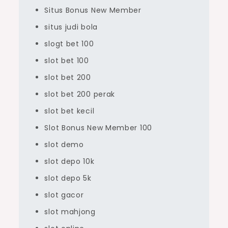
Situs Bonus New Member
situs judi bola
slogt bet 100
slot bet 100
slot bet 200
slot bet 200 perak
slot bet kecil
Slot Bonus New Member 100
slot demo
slot depo 10k
slot depo 5k
slot gacor
slot mahjong