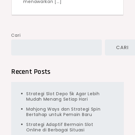
menawarkan […]
Cari
CARI
Recent Posts
Strategi Slot Depo 5k Agar Lebih
Mudah Menang Setiap Hari
Mahjong Ways dan Strategi Spin
Bertahap untuk Pemain Baru
Strategi Adaptif Bermain Slot
Online di Berbagai Situasi