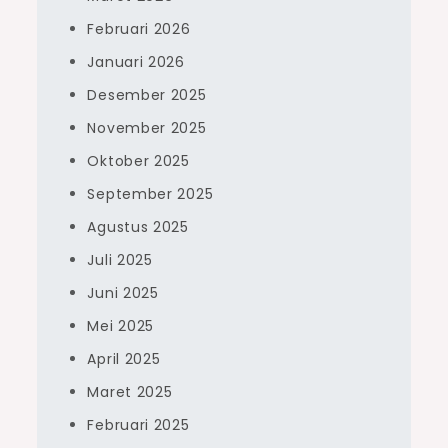
Februari 2026
Januari 2026
Desember 2025
November 2025
Oktober 2025
September 2025
Agustus 2025
Juli 2025
Juni 2025
Mei 2025
April 2025
Maret 2025
Februari 2025