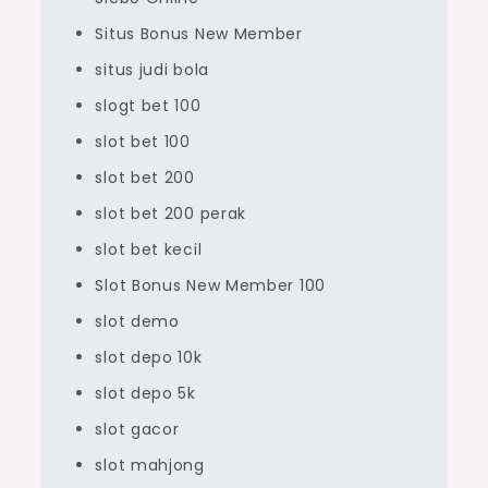
Situs Bonus New Member
situs judi bola
slogt bet 100
slot bet 100
slot bet 200
slot bet 200 perak
slot bet kecil
Slot Bonus New Member 100
slot demo
slot depo 10k
slot depo 5k
slot gacor
slot mahjong