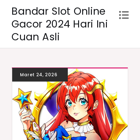
Skip
Bandar Slot Online
to
Gacor 2024 Hari Ini
content
Cuan Asli