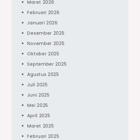
Maret 2026
Februari 2026
Januari 2026
Desember 2025
November 2025
Oktober 2025
September 2025
Agustus 2025
Juli 2025
Juni 2025
Mei 2025
April 2025
Maret 2025
Februari 2025