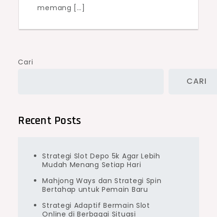
memang […]
Cari
CARI
Recent Posts
Strategi Slot Depo 5k Agar Lebih
Mudah Menang Setiap Hari
Mahjong Ways dan Strategi Spin
Bertahap untuk Pemain Baru
Strategi Adaptif Bermain Slot
Online di Berbagai Situasi