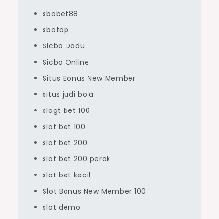
sbobet88
sbotop
Sicbo Dadu
Sicbo Online
Situs Bonus New Member
situs judi bola
slogt bet 100
slot bet 100
slot bet 200
slot bet 200 perak
slot bet kecil
Slot Bonus New Member 100
slot demo