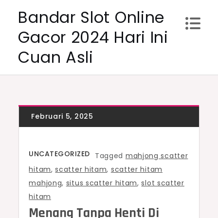
Skip
Bandar Slot Online
to
Gacor 2024 Hari Ini
content
Cuan Asli
UNCATEGORIZED
Tagged
mahjong scatter
hitam
,
scatter hitam
,
scatter hitam
mahjong
,
situs scatter hitam
,
slot scatter
hitam
Menang Tanpa Henti Di