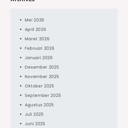
Mei 2026
April 2026
Maret 2026
Februari 2026
Januari 2026
Desember 2025
November 2025
Oktober 2025
September 2025
Agustus 2025
Juli 2025
Juni 2025