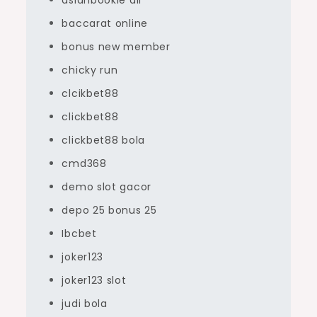
asianbookie all
baccarat online
bonus new member
chicky run
clcikbet88
clickbet88
clickbet88 bola
cmd368
demo slot gacor
depo 25 bonus 25
Ibcbet
joker123
joker123 slot
judi bola