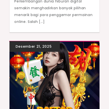
Perkembangan dunia hiburan digital
semakin menghadirkan banyak pilihan
menarik bagi para penggemar permainan
online. Salah […]