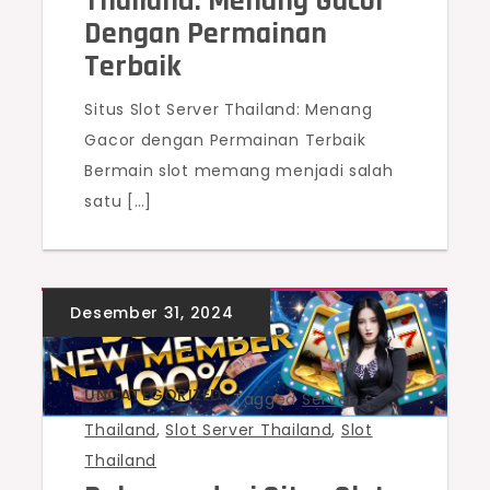
Thailand: Menang Gacor
Dengan Permainan
Terbaik
Situs Slot Server Thailand: Menang
Gacor dengan Permainan Terbaik
Bermain slot memang menjadi salah
satu […]
UNCATEGORIZED
Tagged
Server
Thailand
,
Slot Server Thailand
,
Slot
Thailand