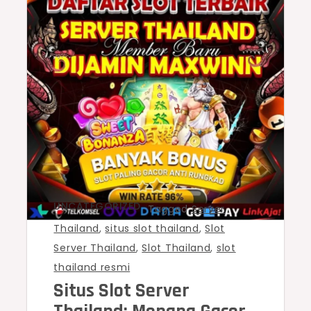
UNCATEGORIZED
Tagged
Server
Thailand
,
situs slot thailand
,
Slot
Server Thailand
,
Slot Thailand
,
slot
thailand resmi
Situs Slot Server