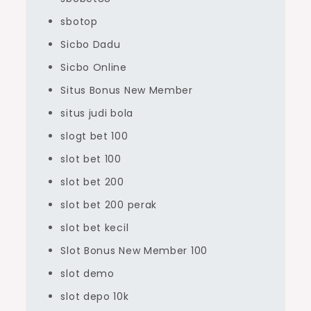
sbotop
Sicbo Dadu
Sicbo Online
Situs Bonus New Member
situs judi bola
slogt bet 100
slot bet 100
slot bet 200
slot bet 200 perak
slot bet kecil
Slot Bonus New Member 100
slot demo
slot depo 10k