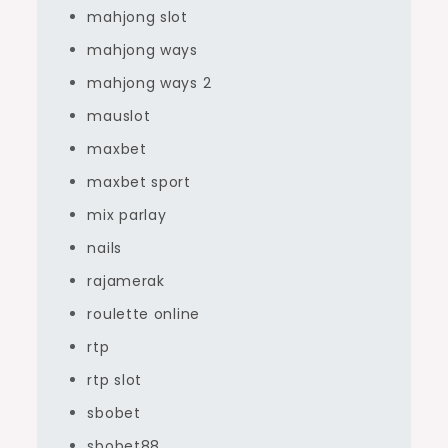
mahjong slot
mahjong ways
mahjong ways 2
mauslot
maxbet
maxbet sport
mix parlay
nails
rajamerak
roulette online
rtp
rtp slot
sbobet
sbobet88