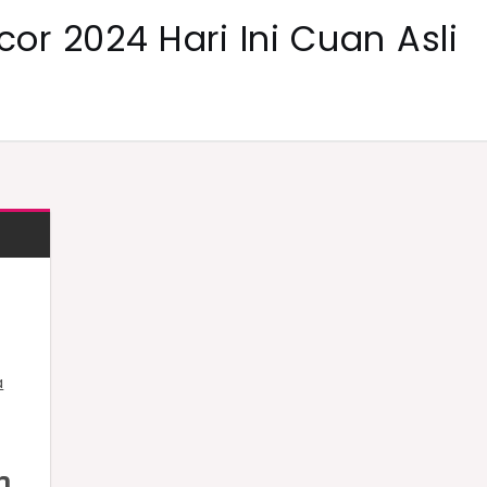
or 2024 Hari Ini Cuan Asli
a
n