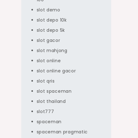
slot demo
slot depo 10k
slot depo 5k
slot gacor
slot mahjong
slot online
slot online gacor
slot qris
slot spaceman
slot thailand
slot777
spaceman
spaceman pragmatic