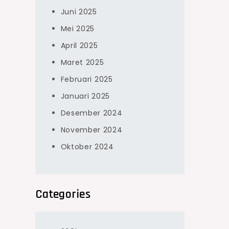
Juni 2025
Mei 2025
April 2025
Maret 2025
Februari 2025
Januari 2025
Desember 2024
November 2024
Oktober 2024
Categories