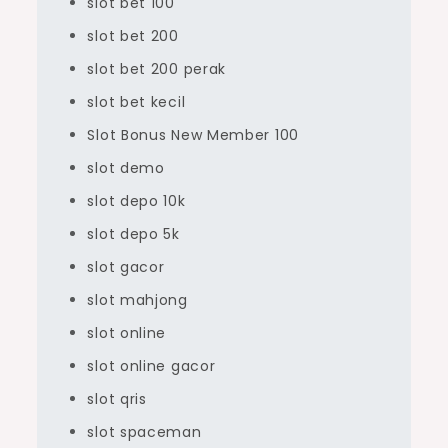
slot bet 100
slot bet 200
slot bet 200 perak
slot bet kecil
Slot Bonus New Member 100
slot demo
slot depo 10k
slot depo 5k
slot gacor
slot mahjong
slot online
slot online gacor
slot qris
slot spaceman