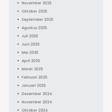
November 2025
Oktober 2025
September 2025
Agustus 2025
Juli 2025
Juni 2025
Mei 2025
April 2025
Maret 2025
Februari 2025
Januari 2025
Desember 2024
November 2024
Oktober 2024