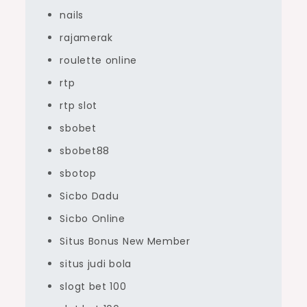
nails
rajamerak
roulette online
rtp
rtp slot
sbobet
sbobet88
sbotop
Sicbo Dadu
Sicbo Online
Situs Bonus New Member
situs judi bola
slogt bet 100