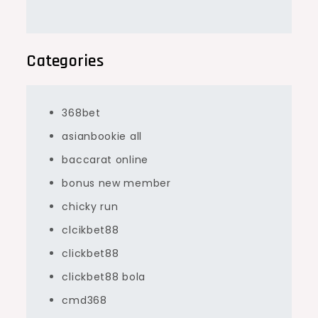
Categories
368bet
asianbookie all
baccarat online
bonus new member
chicky run
clcikbet88
clickbet88
clickbet88 bola
cmd368