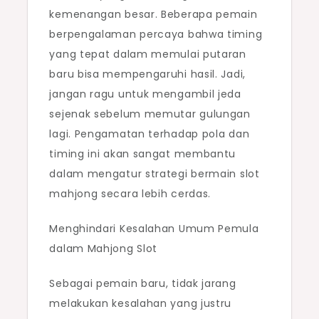
kemenangan besar. Beberapa pemain
berpengalaman percaya bahwa timing
yang tepat dalam memulai putaran
baru bisa mempengaruhi hasil. Jadi,
jangan ragu untuk mengambil jeda
sejenak sebelum memutar gulungan
lagi. Pengamatan terhadap pola dan
timing ini akan sangat membantu
dalam mengatur strategi bermain slot
mahjong secara lebih cerdas.
Menghindari Kesalahan Umum Pemula
dalam Mahjong Slot
Sebagai pemain baru, tidak jarang
melakukan kesalahan yang justru