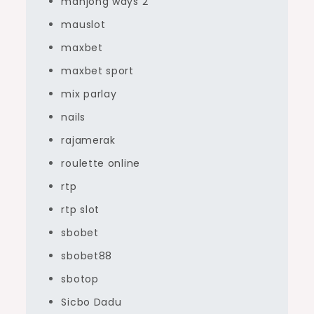
mahjong ways 2
mauslot
maxbet
maxbet sport
mix parlay
nails
rajamerak
roulette online
rtp
rtp slot
sbobet
sbobet88
sbotop
Sicbo Dadu