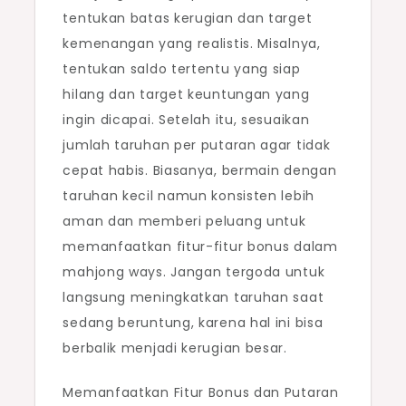
tentukan batas kerugian dan target
kemenangan yang realistis. Misalnya,
tentukan saldo tertentu yang siap
hilang dan target keuntungan yang
ingin dicapai. Setelah itu, sesuaikan
jumlah taruhan per putaran agar tidak
cepat habis. Biasanya, bermain dengan
taruhan kecil namun konsisten lebih
aman dan memberi peluang untuk
memanfaatkan fitur-fitur bonus dalam
mahjong ways. Jangan tergoda untuk
langsung meningkatkan taruhan saat
sedang beruntung, karena hal ini bisa
berbalik menjadi kerugian besar.
Memanfaatkan Fitur Bonus dan Putaran