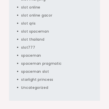
slot online
slot online gacor
slot qris
slot spaceman
slot thailand
slot777
spaceman
spaceman pragmatic
spaceman slot
starlight princess
Uncategorized