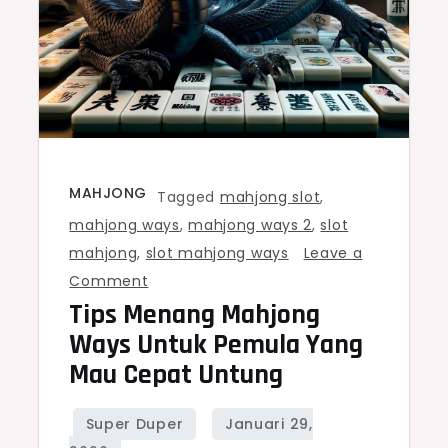
MAHJONG
Tagged
mahjong slot
,
mahjong ways
,
mahjong ways 2
,
slot
mahjong
,
slot mahjong ways
Leave a
on
Comment
Tips Menang Mahjong
Tips
Menang
Ways Untuk Pemula Yang
Mahjong
Mau Cepat Untung
Ways
untuk