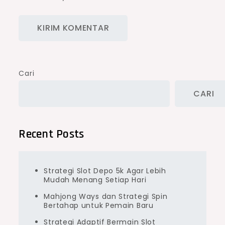
Cari
CARI
Recent Posts
Strategi Slot Depo 5k Agar Lebih
Mudah Menang Setiap Hari
Mahjong Ways dan Strategi Spin
Bertahap untuk Pemain Baru
Strategi Adaptif Bermain Slot