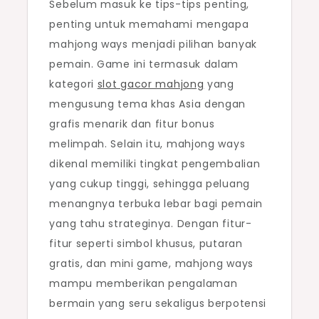
Sebelum masuk ke tips-tips penting,
penting untuk memahami mengapa
mahjong ways menjadi pilihan banyak
pemain. Game ini termasuk dalam
kategori
slot gacor mahjong
yang
mengusung tema khas Asia dengan
grafis menarik dan fitur bonus
melimpah. Selain itu, mahjong ways
dikenal memiliki tingkat pengembalian
yang cukup tinggi, sehingga peluang
menangnya terbuka lebar bagi pemain
yang tahu strateginya. Dengan fitur-
fitur seperti simbol khusus, putaran
gratis, dan mini game, mahjong ways
mampu memberikan pengalaman
bermain yang seru sekaligus berpotensi