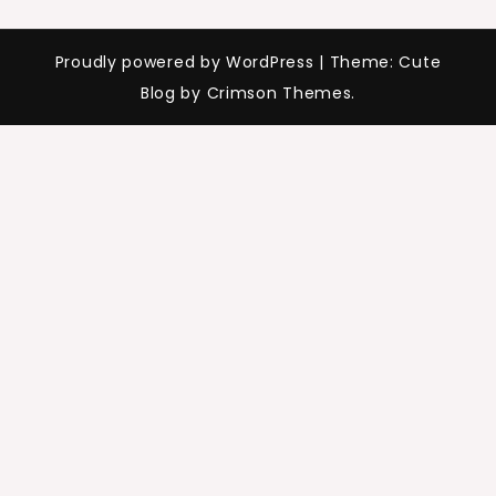
Proudly powered by WordPress
|
Theme: Cute
Blog by Crimson Themes.