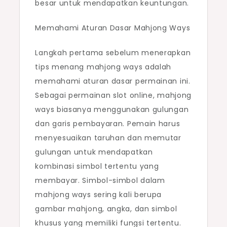
besar untuk mendapatkan keuntungan.
Memahami Aturan Dasar Mahjong Ways
Langkah pertama sebelum menerapkan
tips menang mahjong ways adalah
memahami aturan dasar permainan ini.
Sebagai permainan slot online, mahjong
ways biasanya menggunakan gulungan
dan garis pembayaran. Pemain harus
menyesuaikan taruhan dan memutar
gulungan untuk mendapatkan
kombinasi simbol tertentu yang
membayar. Simbol-simbol dalam
mahjong ways sering kali berupa
gambar mahjong, angka, dan simbol
khusus yang memiliki fungsi tertentu.