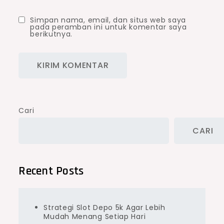
Simpan nama, email, dan situs web saya
pada peramban ini untuk komentar saya
berikutnya.
Cari
CARI
Recent Posts
Strategi Slot Depo 5k Agar Lebih
Mudah Menang Setiap Hari