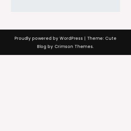
Proudly powered by WordPress
|
Theme: Cute
Blog by Crimson Themes.