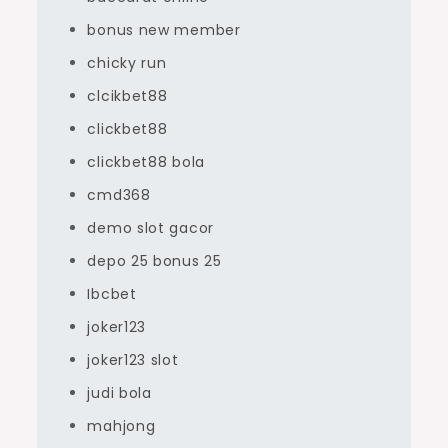
bonus new member
chicky run
clcikbet88
clickbet88
clickbet88 bola
cmd368
demo slot gacor
depo 25 bonus 25
Ibcbet
joker123
joker123 slot
judi bola
mahjong