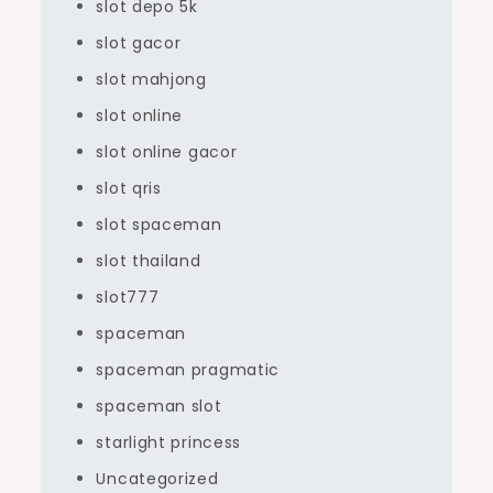
slot depo 5k
slot gacor
slot mahjong
slot online
slot online gacor
slot qris
slot spaceman
slot thailand
slot777
spaceman
spaceman pragmatic
spaceman slot
starlight princess
Uncategorized