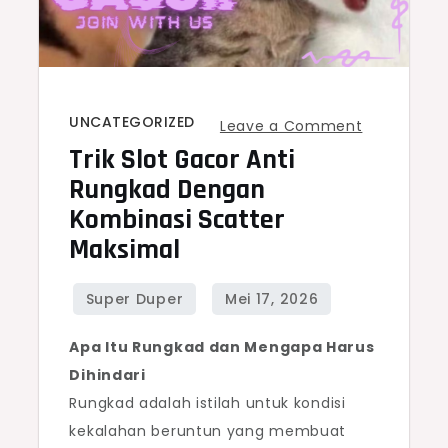
UNCATEGORIZED
on
Leave a Comment
Trik Slot Gacor Anti
Trik
Slot
Rungkad Dengan
Gacor
Kombinasi Scatter
Anti
Maksimal
Rungkad
dengan
Kombinasi
Apa Itu Rungkad dan Mengapa Harus
Scatter
Dihindari
Maksimal
Rungkad adalah istilah untuk kondisi
kekalahan beruntun yang membuat