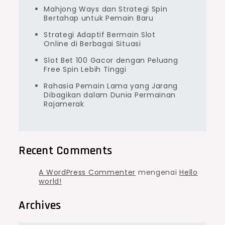
Mahjong Ways dan Strategi Spin
Bertahap untuk Pemain Baru
Strategi Adaptif Bermain Slot
Online di Berbagai Situasi
Slot Bet 100 Gacor dengan Peluang
Free Spin Lebih Tinggi
Rahasia Pemain Lama yang Jarang
Dibagikan dalam Dunia Permainan
Rajamerak
Recent Comments
A WordPress Commenter
mengenai
Hello
world!
Archives