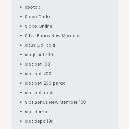
sbotop
Sicbo Dadu
Sicbo Online
Situs Bonus New Member
situs judi bola
slogt bet 100
slot bet 100
slot bet 200
slot bet 200 perak
slot bet kecil
Slot Bonus New Member 100
slot demo
slot depo 10k