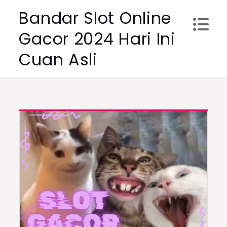
Skip
Bandar Slot Online
to
Gacor 2024 Hari Ini
content
Cuan Asli