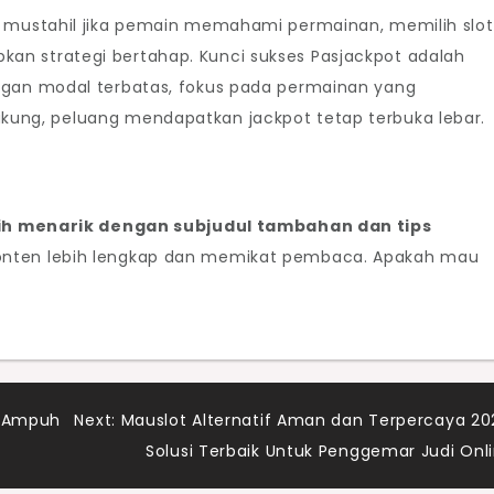
l mustahil jika pemain memahami permainan, memilih slot
an strategi bertahap. Kunci sukses Pasjackpot adalah
ngan modal terbatas, fokus pada permainan yang
ung, peluang mendapatkan jackpot tetap terbuka lebar.
ih menarik dengan subjudul tambahan dan tips
onten lebih lengkap dan memikat pembaca. Apakah mau
k Ampuh
Next:
Mauslot Alternatif Aman dan Terpercaya 20
Solusi Terbaik Untuk Penggemar Judi Onl