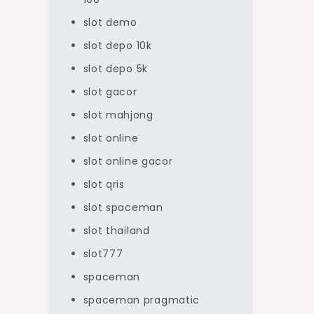
slot demo
slot depo 10k
slot depo 5k
slot gacor
slot mahjong
slot online
slot online gacor
slot qris
slot spaceman
slot thailand
slot777
spaceman
spaceman pragmatic