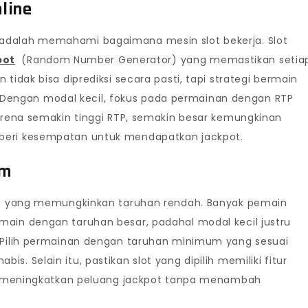
line
adalah memahami bagaimana mesin slot bekerja. Slot
pot
(Random Number Generator) yang memastikan setia
tidak bisa diprediksi secara pasti, tapi strategi bermain
engan modal kecil, fokus pada permainan dengan RTP
karena semakin tinggi RTP, semakin besar kemungkinan
beri kesempatan untuk mendapatkan jackpot.
im
lot yang memungkinkan taruhan rendah. Banyak pemain
main dengan taruhan besar, padahal modal kecil justru
. Pilih permainan dengan taruhan minimum yang sesuai
. Selain itu, pastikan slot yang dipilih memiliki fitur
pat meningkatkan peluang jackpot tanpa menambah