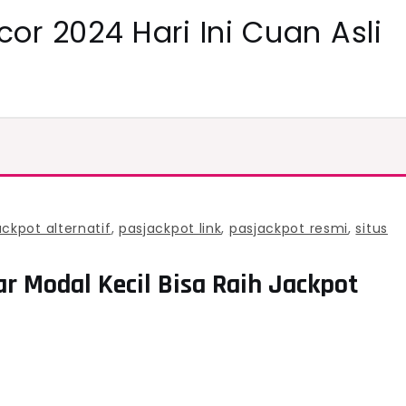
or 2024 Hari Ini Cuan Asli
ackpot alternatif
,
pasjackpot link
,
pasjackpot resmi
,
situs
ar Modal Kecil Bisa Raih Jackpot