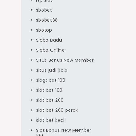
rtp slot
sbobet
sbobet88
sbotop
Sicbo Dadu
Sicbo Online
Situs Bonus New Member
situs judi bola
slogt bet 100
slot bet 100
slot bet 200
slot bet 200 perak
slot bet kecil
Slot Bonus New Member
100