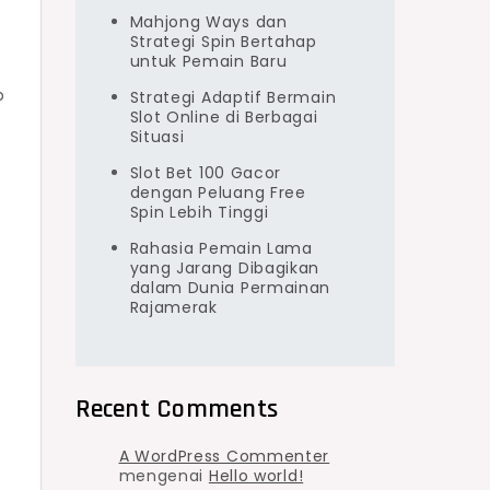
Mahjong Ways dan
Strategi Spin Bertahap
untuk Pemain Baru
p
Strategi Adaptif Bermain
Slot Online di Berbagai
Situasi
Slot Bet 100 Gacor
dengan Peluang Free
Spin Lebih Tinggi
Rahasia Pemain Lama
yang Jarang Dibagikan
dalam Dunia Permainan
Rajamerak
Recent Comments
A WordPress Commenter
mengenai
Hello world!