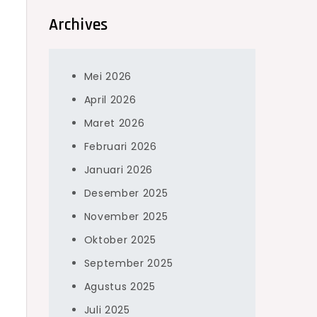
Archives
Mei 2026
April 2026
Maret 2026
Februari 2026
Januari 2026
Desember 2025
November 2025
Oktober 2025
September 2025
Agustus 2025
Juli 2025