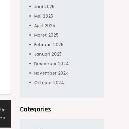
Juni 2025
Mei 2025
April 2025
Maret 2025
Februari 2025
Januari 2025
Desember 2024
November 2024
Oktober 2024
Categories
25:
ine