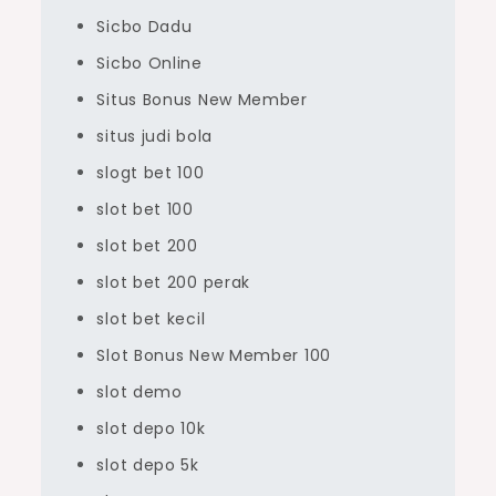
Sicbo Dadu
Sicbo Online
Situs Bonus New Member
situs judi bola
slogt bet 100
slot bet 100
slot bet 200
slot bet 200 perak
slot bet kecil
Slot Bonus New Member 100
slot demo
slot depo 10k
slot depo 5k