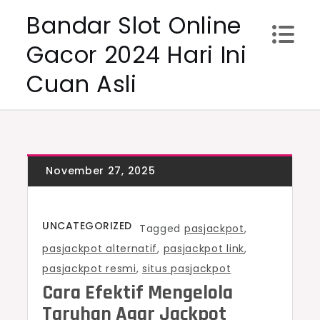
Skip
Bandar Slot Online
to
Gacor 2024 Hari Ini
content
Cuan Asli
UNCATEGORIZED
Tagged
pasjackpot
,
pasjackpot alternatif
,
pasjackpot link
,
pasjackpot resmi
,
situs pasjackpot
Cara Efektif Mengelola
Taruhan Agar Jackpot