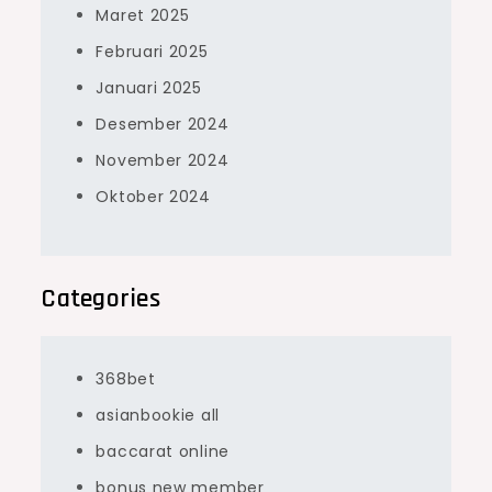
Maret 2025
Februari 2025
Januari 2025
Desember 2024
November 2024
Oktober 2024
Categories
368bet
asianbookie all
baccarat online
bonus new member