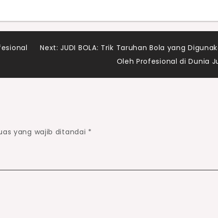
esional
Next:
JUDI BOLA: Trik Taruhan Bola yang Diguna
Oleh Profesional di Dunia J
uas yang wajib ditandai
*