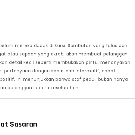
elum mereka duduk di kursi. Sambutan yang tulus dan
ngat atau sapaan yang akrab, akan membuat pelanggan
an detail kecil seperti membukakan pintu, menanyakan
i pertanyaan dengan sabar dan informatif, dapat
sitif. Ini menunjukkan bahwa staf peduli bukan hanya
an pelanggan secara keseluruhan.
pat Sasaran