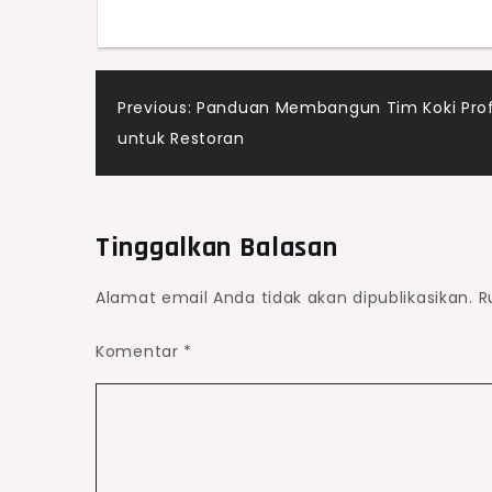
Navigasi
Previous:
Panduan Membangun Tim Koki Prof
untuk Restoran
pos
Tinggalkan Balasan
Alamat email Anda tidak akan dipublikasikan.
R
Komentar
*