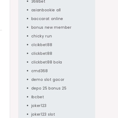
368bet
asianbookie all
baccarat online
bonus new member
chicky run
clcikbet88
clickbet88
clickbet88 bola
cmd368
n
demo slot gacor
depo 25 bonus 25
Ibcbet
joker123
joker123 slot