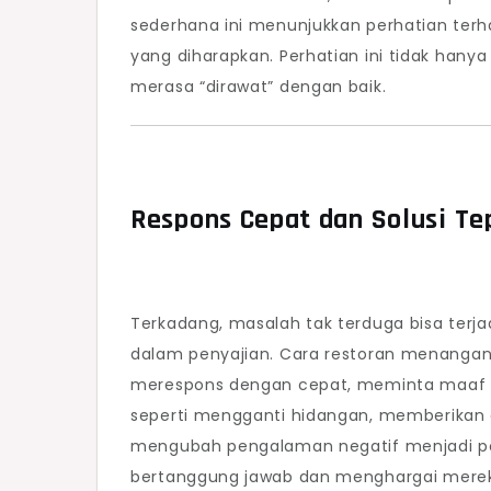
sederhana ini menunjukkan perhatian terh
yang diharapkan. Perhatian ini tidak han
merasa “dirawat” dengan baik.
Respons Cepat dan Solusi Te
Terkadang, masalah tak terduga bisa terja
dalam penyajian. Cara restoran menangani s
merespons dengan cepat, meminta maaf 
seperti mengganti hidangan, memberikan 
mengubah pengalaman negatif menjadi pos
bertanggung jawab dan menghargai mereka