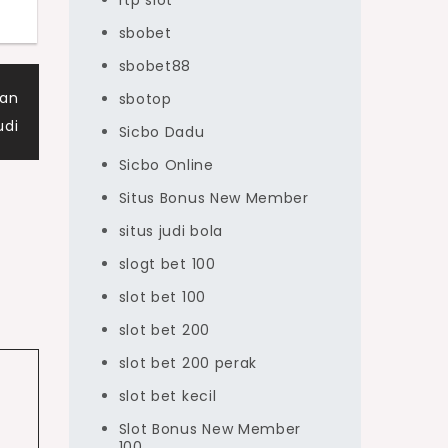
rtp slot
sbobet
sbobet88
kan
sbotop
udi
Sicbo Dadu
Sicbo Online
Situs Bonus New Member
situs judi bola
slogt bet 100
slot bet 100
slot bet 200
slot bet 200 perak
slot bet kecil
Slot Bonus New Member
100