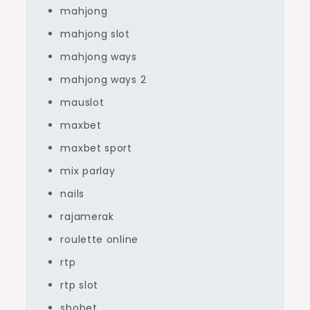
mahjong
mahjong slot
mahjong ways
mahjong ways 2
mauslot
maxbet
maxbet sport
mix parlay
nails
rajamerak
roulette online
rtp
rtp slot
sbobet