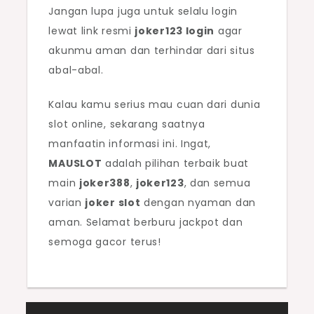
Jangan lupa juga untuk selalu login
lewat link resmi
joker123 login
agar
akunmu aman dan terhindar dari situs
abal-abal.
Kalau kamu serius mau cuan dari dunia
slot online, sekarang saatnya
manfaatin informasi ini. Ingat,
MAUSLOT
adalah pilihan terbaik buat
main
joker388
,
joker123
, dan semua
varian
joker slot
dengan nyaman dan
aman. Selamat berburu jackpot dan
semoga gacor terus!