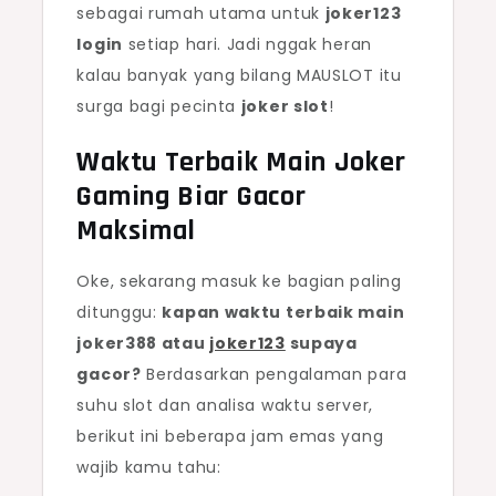
sebagai rumah utama untuk
joker123
login
setiap hari. Jadi nggak heran
kalau banyak yang bilang MAUSLOT itu
surga bagi pecinta
joker slot
!
Waktu Terbaik Main Joker
Gaming Biar Gacor
Maksimal
Oke, sekarang masuk ke bagian paling
ditunggu:
kapan waktu terbaik main
joker388 atau
joker123
supaya
gacor?
Berdasarkan pengalaman para
suhu slot dan analisa waktu server,
berikut ini beberapa jam emas yang
wajib kamu tahu: