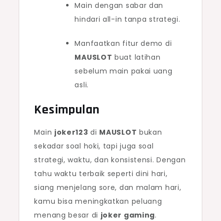
Main dengan sabar dan
hindari all-in tanpa strategi.
Manfaatkan fitur demo di
MAUSLOT
buat latihan
sebelum main pakai uang
asli.
Kesimpulan
Main
joker123
di
MAUSLOT
bukan
sekadar soal hoki, tapi juga soal
strategi, waktu, dan konsistensi. Dengan
tahu waktu terbaik seperti dini hari,
siang menjelang sore, dan malam hari,
kamu bisa meningkatkan peluang
menang besar di
joker gaming
.