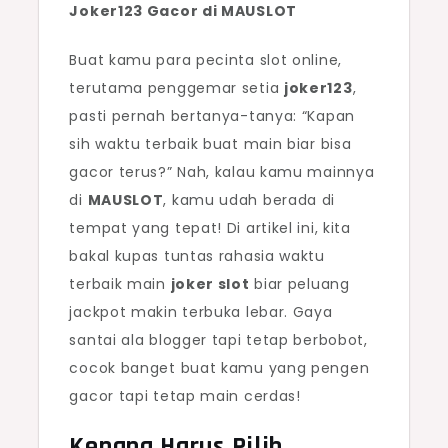
Joker123 Gacor di MAUSLOT
MAUSLOT
Buat kamu para pecinta slot online,
terutama penggemar setia
joker123
,
pasti pernah bertanya-tanya: “Kapan
sih waktu terbaik buat main biar bisa
gacor terus?” Nah, kalau kamu mainnya
di
MAUSLOT
, kamu udah berada di
tempat yang tepat! Di artikel ini, kita
bakal kupas tuntas rahasia waktu
terbaik main
joker slot
biar peluang
jackpot makin terbuka lebar. Gaya
santai ala blogger tapi tetap berbobot,
cocok banget buat kamu yang pengen
gacor tapi tetap main cerdas!
Kenapa Harus Pilih