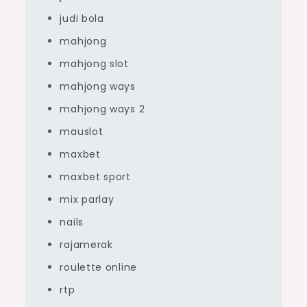
judi bola
mahjong
mahjong slot
mahjong ways
mahjong ways 2
mauslot
maxbet
maxbet sport
mix parlay
nails
rajamerak
roulette online
rtp