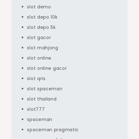
slot demo
slot depo 10k
slot depo 5k
slot gacor
slot mahjong
slot online
slot online gacor
slot qris
slot spaceman
slot thailand
slot777
spaceman
spaceman pragmatic