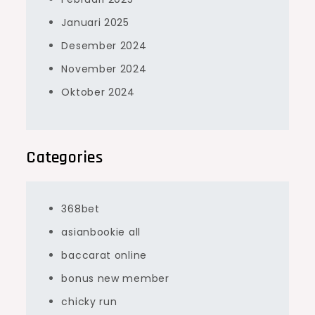
Januari 2025
Desember 2024
November 2024
Oktober 2024
Categories
368bet
asianbookie all
baccarat online
bonus new member
chicky run