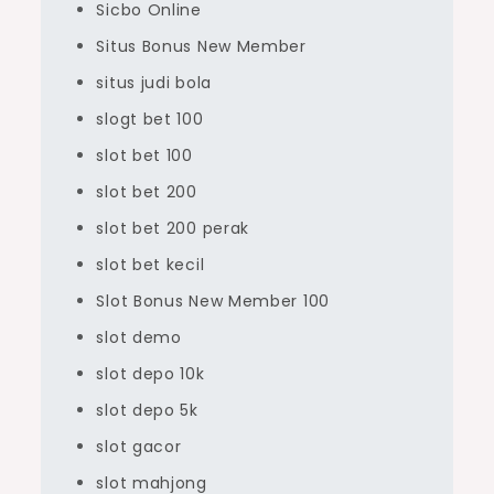
Sicbo Online
Situs Bonus New Member
situs judi bola
slogt bet 100
slot bet 100
slot bet 200
slot bet 200 perak
slot bet kecil
Slot Bonus New Member 100
slot demo
slot depo 10k
slot depo 5k
slot gacor
slot mahjong