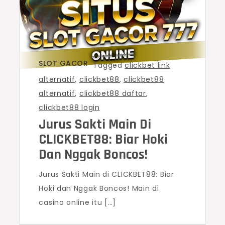
SLOT GACOR
Tagged
clickbet link
alternatif
,
clickbet88
,
clickbet88
alternatif
,
clickbet88 daftar
,
clickbet88 login
Jurus Sakti Main Di
CLICKBET88: Biar Hoki
Dan Nggak Boncos!
Jurus Sakti Main di CLICKBET88: Biar
Hoki dan Nggak Boncos! Main di
casino online itu […]