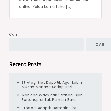
online. Kalau kamu tahu […]
Cari
CARI
Recent Posts
Strategi Slot Depo 5k Agar Lebih
Mudah Menang Setiap Hari
Mahjong Ways dan Strategi Spin
Bertahap untuk Pemain Baru
Strategi Adaptif Bermain Slot