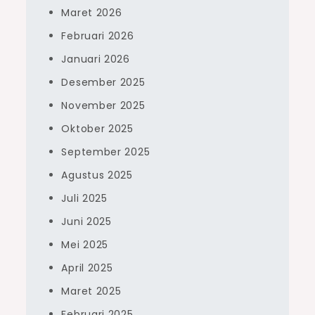
Maret 2026
Februari 2026
Januari 2026
Desember 2025
November 2025
Oktober 2025
September 2025
Agustus 2025
Juli 2025
Juni 2025
Mei 2025
April 2025
Maret 2025
Februari 2025