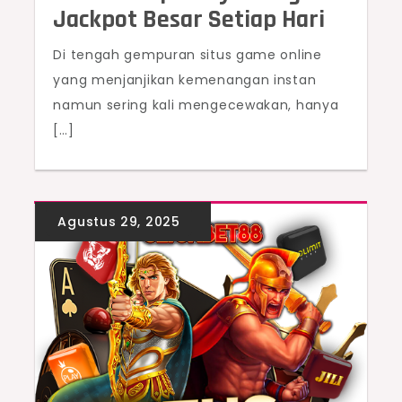
Jackpot Besar Setiap Hari
Di tengah gempuran situs game online
yang menjanjikan kemenangan instan
namun sering kali mengecewakan, hanya
[…]