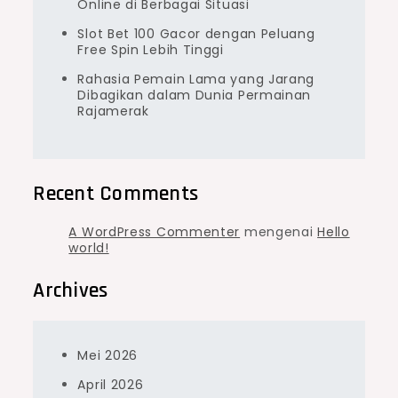
Online di Berbagai Situasi
Slot Bet 100 Gacor dengan Peluang
Free Spin Lebih Tinggi
Rahasia Pemain Lama yang Jarang
Dibagikan dalam Dunia Permainan
Rajamerak
Recent Comments
A WordPress Commenter
mengenai
Hello
world!
Archives
Mei 2026
April 2026