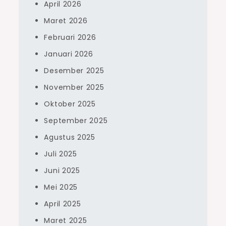
April 2026
Maret 2026
Februari 2026
Januari 2026
Desember 2025
November 2025
Oktober 2025
September 2025
Agustus 2025
Juli 2025
Juni 2025
Mei 2025
April 2025
Maret 2025