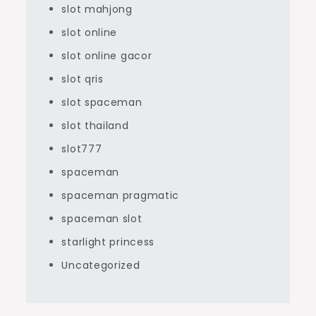
slot mahjong
slot online
slot online gacor
slot qris
slot spaceman
slot thailand
slot777
spaceman
spaceman pragmatic
spaceman slot
starlight princess
Uncategorized