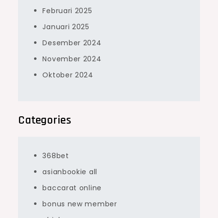
Februari 2025
Januari 2025
Desember 2024
November 2024
Oktober 2024
Categories
368bet
asianbookie all
baccarat online
bonus new member