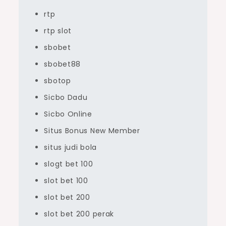
rtp
rtp slot
sbobet
sbobet88
sbotop
Sicbo Dadu
Sicbo Online
Situs Bonus New Member
situs judi bola
slogt bet 100
slot bet 100
slot bet 200
slot bet 200 perak