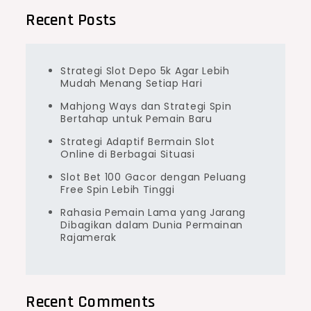
Recent Posts
Strategi Slot Depo 5k Agar Lebih
Mudah Menang Setiap Hari
Mahjong Ways dan Strategi Spin
Bertahap untuk Pemain Baru
Strategi Adaptif Bermain Slot
Online di Berbagai Situasi
Slot Bet 100 Gacor dengan Peluang
Free Spin Lebih Tinggi
Rahasia Pemain Lama yang Jarang
Dibagikan dalam Dunia Permainan
Rajamerak
Recent Comments