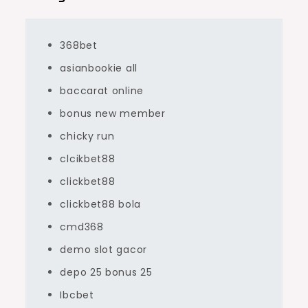
368bet
asianbookie all
baccarat online
bonus new member
chicky run
clcikbet88
clickbet88
clickbet88 bola
cmd368
demo slot gacor
depo 25 bonus 25
Ibcbet