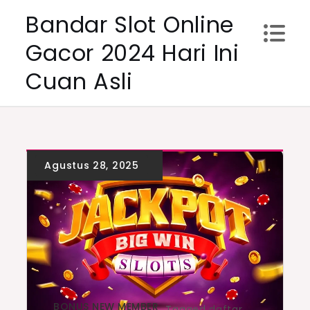
Skip
Bandar Slot Online
to
Gacor 2024 Hari Ini
content
Cuan Asli
BONUS NEW MEMBER
Tagged
daftar