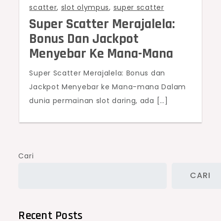
scatter
,
slot olympus
,
super scatter
Super Scatter Merajalela:
Bonus Dan Jackpot
Menyebar Ke Mana-Mana
Super Scatter Merajalela: Bonus dan
Jackpot Menyebar ke Mana-mana Dalam
dunia permainan slot daring, ada […]
Cari
CARI
Recent Posts