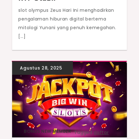
slot olympus Zeus Hari Ini menghadirkan
pengalaman hiburan digital bertema
mitologi Yunani yang penuh kemegahan.
[…]
BONUS NEW MEMBER
Tagged
daftar