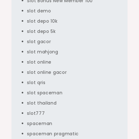
Slot Bonus New Member 100
slot demo
slot depo 10k
slot depo 5k
slot gacor
slot mahjong
slot online
slot online gacor
slot qris
slot spaceman
slot thailand
slot777
spaceman
spaceman pragmatic