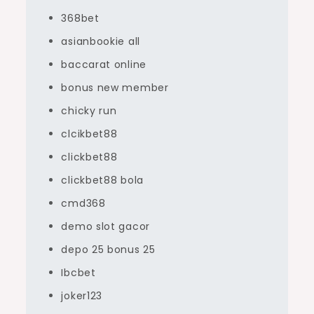
368bet
asianbookie all
baccarat online
bonus new member
chicky run
clcikbet88
clickbet88
clickbet88 bola
cmd368
demo slot gacor
depo 25 bonus 25
Ibcbet
joker123