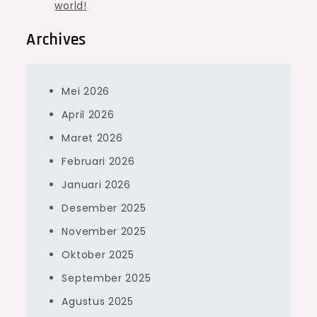
world!
Archives
Mei 2026
April 2026
Maret 2026
Februari 2026
Januari 2026
Desember 2025
November 2025
Oktober 2025
September 2025
Agustus 2025